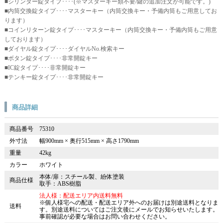
■シリンダー錠タイプ････(※マスターキー類不要/鍵の追加注文が可能です。)
■内筒交換錠タイプ････マスターキー（内筒交換キー・予備内筒もご用意してお
ります）
■コインリターン錠タイプ････マスターキー（内筒交換キー・予備内筒もご用意
しております）
■ダイヤル錠タイプ････ダイヤルNo.検索キー
■ボタン錠タイプ････非常開錠キー
■IC錠タイプ････非常開錠キー
■テンキー錠タイプ････非常開錠キー
商品詳細
商品番号
75310
外寸法
幅900mm × 奥行515mm × 高さ1790mm
重量
42kg
カラー
ホワイト
本体/扉：スチール製、紛体塗装
商品仕様
取手：ABS樹脂
法人様：配送エリア内送料無料
※個人様宅への配送・配送エリア外へのお届けは別途送料となりま
送料
す。別途送料についてはご注文後にメールでお知らせいたします。
事前確認が必要な場合はお問い合わせください。