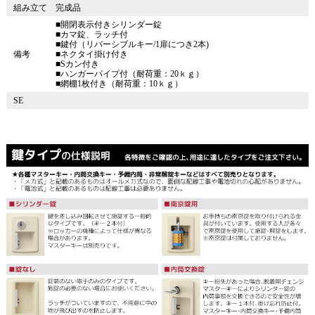
組み立て
完成品
■開閉表示付きシリンダー錠
■カマ錠、ラッチ付
■鍵付（リバーシブルキー/1扉につき2本)
備考
■ネクタイ掛け付き
■Sカン付き
■ハンガーパイプ付（耐荷重：20ｋｇ）
■網棚1枚付き（耐荷重：10ｋｇ）
SE