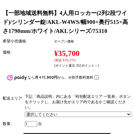
【一部地域送料無料】4人用ロッカー(2列2段ワイ
ド)/シリンダー錠/AKL-W4WS/幅900×奥行515×高
さ1790mm/ホワイト/AKLシリーズ/75310
希望小売価格:
オープン価格
¥35,700
価格:
(税込 ¥39,270)
[ポイント還元 392ポイント～]
なら
月々11,900円
から。分割手数料無料
下記「商品説明」内にある「特別配送エリア 一覧表」ボタン
配送エリア:
をクリックし、お届け先がエリア内であるかご確認くださ
い。
数量:
台