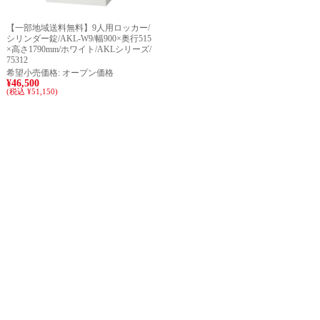
【一部地域送料無料】9人用ロッカー/
シリンダー錠/AKL-W9/幅900×奥行515
×高さ1790mm/ホワイト/AKLシリーズ/
75312
希望小売価格:
オープン価格
¥46,500
(税込 ¥51,150)