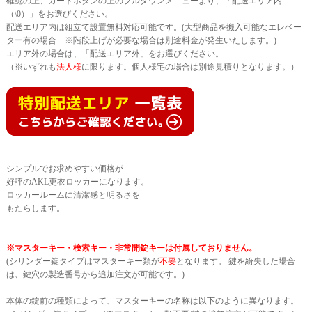
確認の上、カートボタンの上のプルダウンメニューより、「配送エリア内
（\0）」をお選びください。
配送エリア内は組立て設置無料対応可能です。(大型商品を搬入可能なエレベー
ター有の場合 ※階段上げが必要な場合は別途料金が発生いたします。)
エリア外の場合は、「配送エリア外」をお選びください。
（※いずれも
法人様
に限ります。個人様宅の場合は別途見積りとなります。）
シンプルでお求めやすい価格が
好評のAKL更衣ロッカーになります。
ロッカールームに清潔感と明るさを
もたらします。
※マスターキー・検索キー・非常開錠キーは付属しておりません。
(シリンダー錠タイプはマスターキー類が
不要
となります。 鍵を紛失した場合
は、鍵穴の製造番号から追加注文が可能です。)
本体の錠前の種類によって、マスターキーの名称は以下のように異なります。