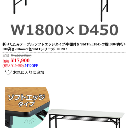
折りたたみテーブル/ソフトエッジタイプ/中棚付き/UMT-SE1845-□/幅1800×奥行4
50×高さ700mm/2色/UMTシリーズ/1001912
定価:
¥43,560
(税込)
¥17,900
価格:
(税込 ¥19,690)
54%OFF