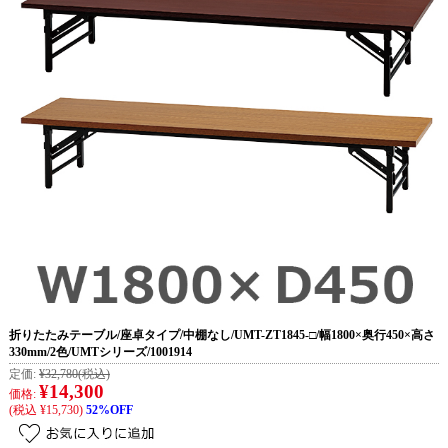
折りたたみテーブル/座卓タイプ/中棚なし/UMT-ZT1845-□/幅1800×奥行450×高さ
330mm/2色/UMTシリーズ/1001914
定価:
¥32,780
(税込)
¥14,300
価格:
(税込 ¥15,730)
52%OFF