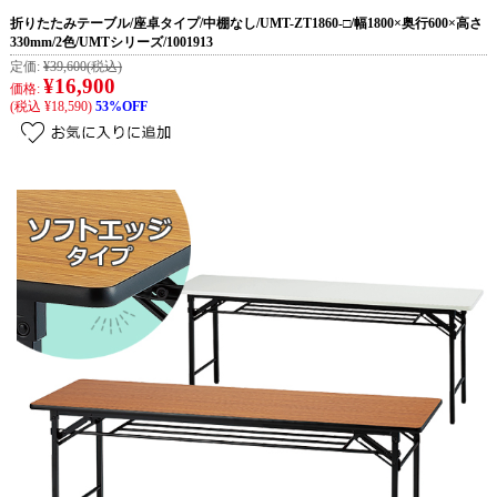
折りたたみテーブル/座卓タイプ/中棚なし/UMT-ZT1860-□/幅1800×奥行600×高さ
330mm/2色/UMTシリーズ/1001913
定価:
¥39,600
(税込)
¥16,900
価格:
(税込 ¥18,590)
53%OFF