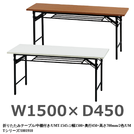
折りたたみテーブル/中棚付き/UMT-1545-□/幅1500×奥行450×高さ700mm/2色/UM
Tシリーズ/1001910