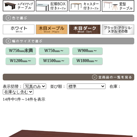
Ｗ750
未満
Ｗ750
～
Ｗ900
～
mm
mm
mm
Ｗ1200
～
Ｗ1500
～
Ｗ1800
～
mm
mm
mm
表示切替：
並び順：
在庫：
14件中1件～14件を表示