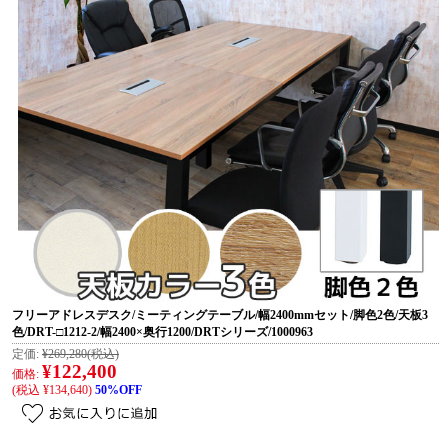
フリーアドレスデスク/ミーティングテーブル/幅2400mmセット/脚色2色/天板3
色/DRT-□1212-2/幅2400×奥行1200/DRTシリーズ/1000963
定価:
¥269,280
(税込)
¥122,400
価格:
(税込 ¥134,640)
50%OFF