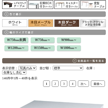
Ｗ750
未満
Ｗ750
～
Ｗ900
～
mm
mm
mm
Ｗ1200
～
Ｗ1500
～
Ｗ1800
～
mm
mm
mm
表示切替：
並び順：
在庫：
146件中1件～40件を表示
1
2
3
4
次へ
最後へ