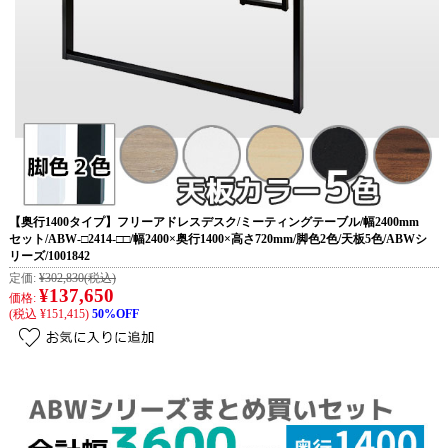
【奥行1400タイプ】フリーアドレスデスク/ミーティングテーブル/幅2400mm
セット/ABW-□2414-□□/幅2400×奥行1400×高さ720mm/脚色2色/天板5色/ABWシ
リーズ/1001842
定価:
¥302,830
(税込)
¥137,650
価格:
(税込 ¥151,415)
50%OFF