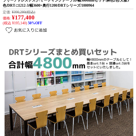
フリーアドレスデスク/ミーティングテーブル/幅3600mmセット/脚色2色/天板3
色/DRT-□1212-3/幅3600×奥行1200/DRTシリーズ/1000964
定価:
¥390,280
(税込)
¥177,400
価格:
(税込 ¥195,140)
50%OFF