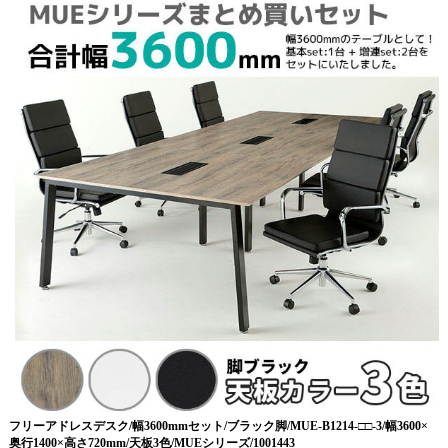
フリーアドレスデスク/幅3600mmセット/ブラック脚/MUE-B1214-□□-3/幅3600×
奥行1400×高さ720mm/天板3色/MUEシリーズ/1001443