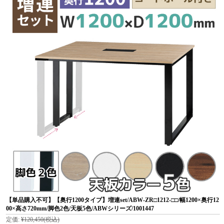
【単品購入不可】【奥行1200タイプ】増連set/ABW-ZR□1212-□□/幅1200×奥行12
00×高さ720mm/脚色2色/天板5色/ABWシリーズ/1001447
定価:
¥120,450
(税込)