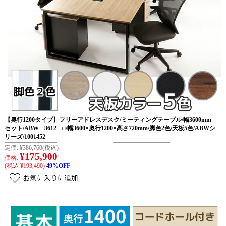
【奥行1200タイプ】フリーアドレスデスク/ミーティングテーブル/幅3600mm
セット/ABW-□3612-□□/幅3600×奥行1200×高さ720mm/脚色2色/天板5色/ABWシ
リーズ/1001452
定価:
¥386,760
(税込)
¥175,900
価格:
(税込 ¥193,490)
49%OFF