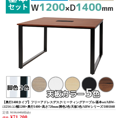
【奥行1400タイプ】フリーアドレスデスク/ミーティングテーブル/基本set/ABW-
□1214-□□/幅1200×奥行1400×高さ720mm/脚色2色/天板5色/ABWシリーズ/1001840
定価:
¥156,640
(税込)
¥71,200
価格: