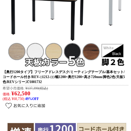
【奥行1200タイプ】フリーアドレスデスク/ミーティングテーブル/基本セット/
コードホール付き/REV-□1212-□□/幅1200×奥行1200×高さ720mm/脚色2色/天板5
色/REVシリーズ/1001732
希望小売価格:
¥137,390
(税込)
¥62,500
価格:
(税込 ¥68,750)
49%OFF