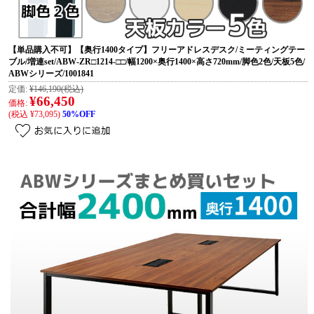
【単品購入不可】【奥行1400タイプ】フリーアドレスデスク/ミーティングテー
ブル/増連set/ABW-ZR□1214-□□/幅1200×奥行1400×高さ720mm/脚色2色/天板5色/
ABWシリーズ/1001841
定価:
¥146,190
(税込)
¥66,450
価格:
(税込 ¥73,095)
50%OFF