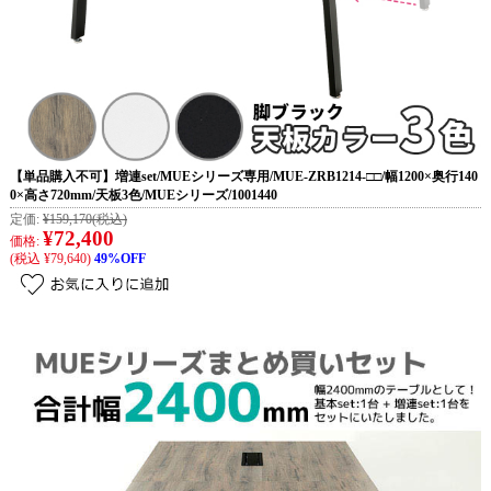
【単品購入不可】増連set/MUEシリーズ専用/MUE-ZRB1214-□□/幅1200×奥行140
0×高さ720mm/天板3色/MUEシリーズ/1001440
定価:
¥159,170
(税込)
¥72,400
価格:
(税込 ¥79,640)
49%OFF