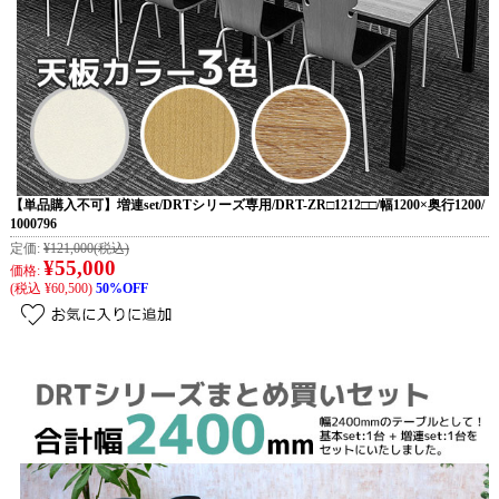
【単品購入不可】増連set/DRTシリーズ専用/DRT-ZR□1212□□/幅1200×奥行1200/
1000796
定価:
¥121,000
(税込)
¥55,000
価格:
(税込 ¥60,500)
50%OFF