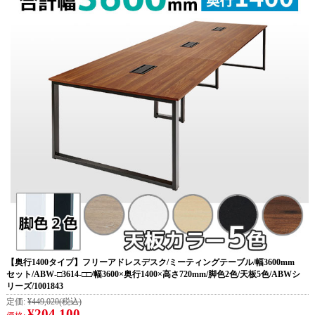
【奥行1400タイプ】フリーアドレスデスク/ミーティングテーブル/幅3600mm
セット/ABW-□3614-□□/幅3600×奥行1400×高さ720mm/脚色2色/天板5色/ABWシ
リーズ/1001843
定価:
¥449,020
(税込)
¥204,100