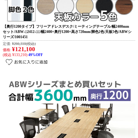
【奥行1200タイプ】フリーアドレスデスク/ミーティングテーブル/幅2400mm
セット/ABW-□2412-□□/幅2400×奥行1200×高さ720mm/脚色2色/天板5色/ABWシ
リーズ/1001451
定価:
¥266,310
(税込)
¥121,100
価格:
(税込 ¥133,210)
49%OFF