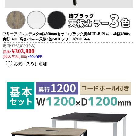
フリーアドレスデスク/幅4800mmセット/ブラック脚/MUE-B1214-□□-4/幅4800×
奥行1400×高さ720mm/天板3色/MUEシリーズ/1001444
定価:
¥668,030
(税込)
¥303,800
価格:
(税込 ¥334,180)
49%OFF