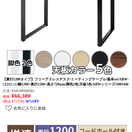
【奥行1200タイプ】フリーアドレスデスク/ミーティングテーブル/基本set/ABW-
□1212-□□/幅1200×奥行1200×高さ720mm/脚色2色/天板5色/ABWシリーズ/1001446
定価:
¥145,860
(税込)
¥66,300
価格:
(税込 ¥72,930)
50%OFF