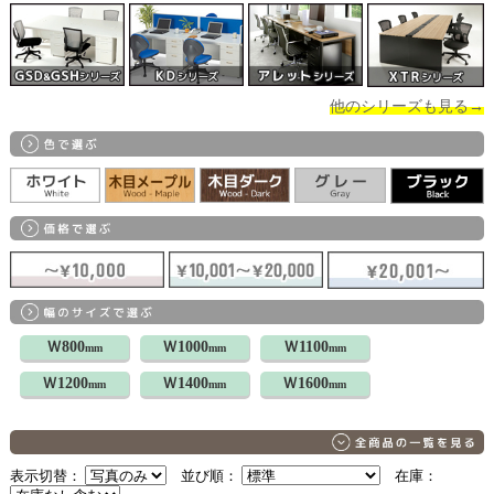
他のシリーズも見る→
Ｗ800
Ｗ1000
Ｗ1100
mm
mm
mm
Ｗ1200
Ｗ1400
Ｗ1600
mm
mm
mm
表示切替：
並び順：
在庫：