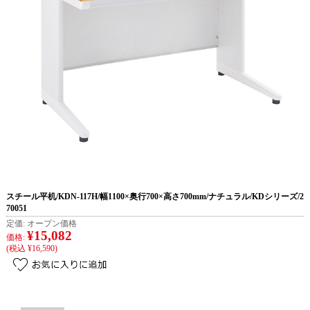
スチール平机/KDN-117H/幅1100×奥行700×高さ700mm/ナチュラル/KDシリーズ/2
70051
定価:
オープン価格
¥15,082
価格:
(税込 ¥16,590)