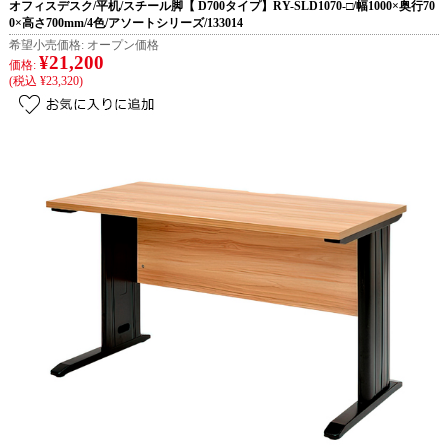
オフィスデスク/平机/スチール脚【 D700タイプ】RY-SLD1070-□/幅1000×奥行70
0×高さ700mm/4色/アソートシリーズ/133014
希望小売価格:
オープン価格
¥21,200
価格:
(税込 ¥23,320)