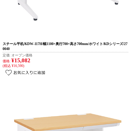
スチール平机/KDW-117H/幅1100×奥行700×高さ700mm/ホワイト/KDシリーズ/27
0040
定価:
オープン価格
¥15,082
価格:
(税込 ¥16,590)