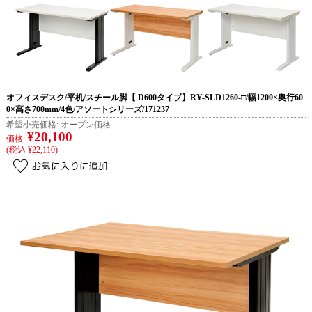
オフィスデスク/平机/スチール脚【 D600タイプ】RY-SLD1260-□/幅1200×奥行60
0×高さ700mm/4色/アソートシリーズ/171237
希望小売価格:
オープン価格
¥20,100
価格:
(税込 ¥22,110)