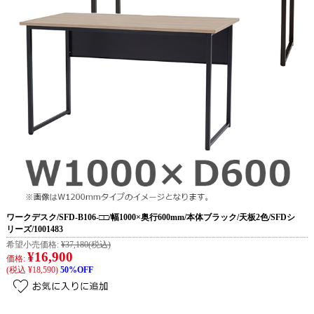
ワークデスク/SFD-B106-□□/幅1000×奥行600mm/本体ブラック/天板2色/SFDシ
リーズ/1001483
希望小売価格:
¥37,180
(税込)
¥16,900
価格:
(税込 ¥18,590)
50%OFF