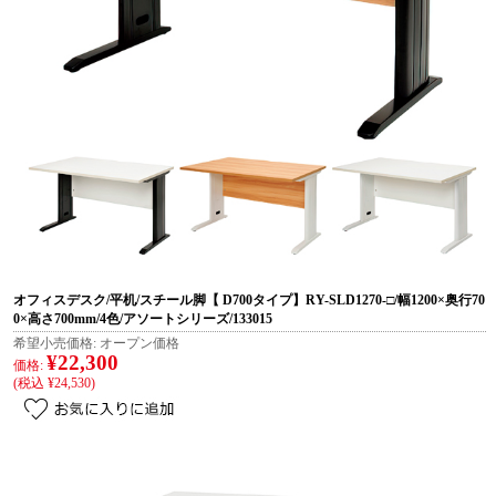
オフィスデスク/平机/スチール脚【 D700タイプ】RY-SLD1270-□/幅1200×奥行70
0×高さ700mm/4色/アソートシリーズ/133015
希望小売価格:
オープン価格
¥22,300
価格:
(税込 ¥24,530)