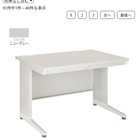
91件中1件～40件を表示
1
2
3
次へ
最後へ