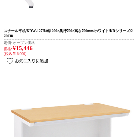
スチール平机/KDW-127H/幅1200×奥行700×高さ700mm/ホワイト/KDシリーズ/2
70038
定価:
オープン価格
¥15,446
価格:
(税込 ¥16,990)