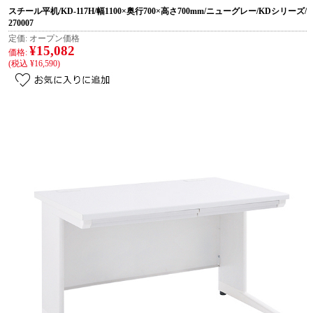
スチール平机/KD-117H/幅1100×奥行700×高さ700mm/ニューグレー/KDシリーズ/
270007
定価:
オープン価格
¥15,082
価格:
(税込 ¥16,590)