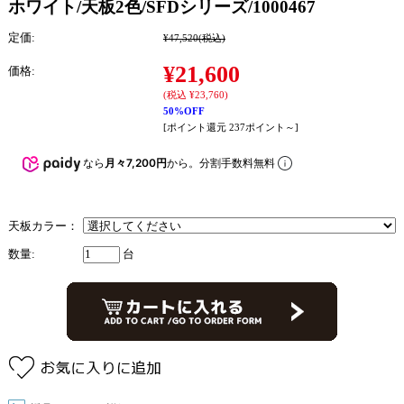
ホワイト/天板2色/SFDシリーズ/1000467
定価:
¥47,520
(税込)
¥21,600
価格:
(税込 ¥23,760)
50%OFF
[ポイント還元 237ポイント～]
なら
月々7,200円
から。分割手数料無料
天板カラー：
数量:
台