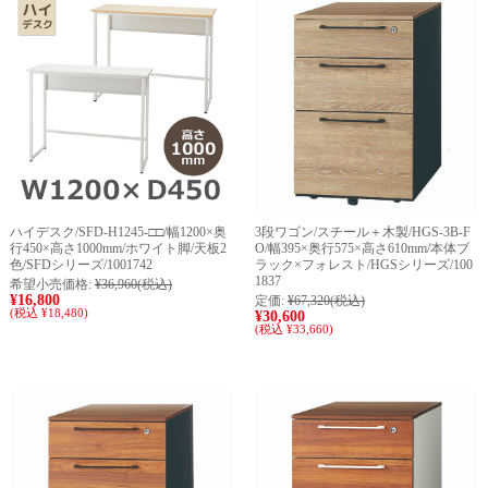
ハイデスク/SFD-H1245-□□/幅1200×奥
3段ワゴン/スチール＋木製/HGS-3B-F
行450×高さ1000mm/ホワイト脚/天板2
O/幅395×奥行575×高さ610mm/本体ブ
色/SFDシリーズ/1001742
ラック×フォレスト/HGSシリーズ/100
1837
希望小売価格:
¥36,960
(税込)
¥16,800
定価:
¥67,320
(税込)
(税込 ¥18,480)
¥30,600
(税込 ¥33,660)