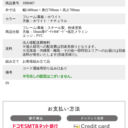
商品番号
1000467
外寸法
幅1400mm × 奥行700mm × 高さ700mm
フレーム/幕板：ホワイト
カラー
天板：ホワイト・ナチュラル
フレーム/幕板：スチール製、粉体塗装
商品仕様
天板：18mm厚ﾊﾟｰﾃｨｸﾙﾎﾞｰﾄﾞ+低圧メラミン
エッジ：PVC
法人様配送費無料
※個人様宅への配送費は別途見積りとなります。
送料
※北海道・沖縄県・離島・その他一部特別エリアへのお届けは別途
送料が発生いたします(別途見積り)。
組み立て
お客様組み立て品
コード通線用切り込み口あり
備考
※引出しの設定はございません。
IN