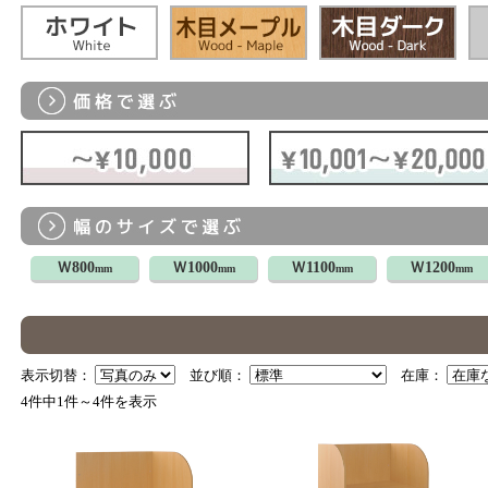
Ｗ800
Ｗ1000
Ｗ1100
Ｗ1200
mm
mm
mm
mm
表示切替：
並び順：
在庫：
4件中1件～4件を表示