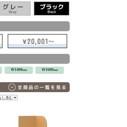
Ｗ1400
Ｗ1600
mm
mm