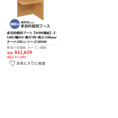
多目的個別ブース【W800連結】/Z-
GB02/幅818×奥行700×高さ1200mm/
チーク/ZBGシリーズ/269569
希望小売価格:
オープン価格
¥12,619
価格:
(税込 ¥13,880)