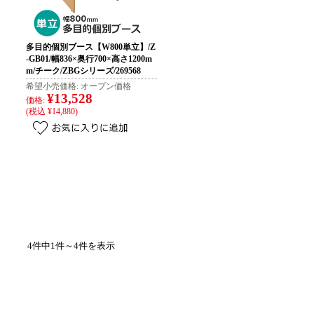
多目的個別ブース【W800単立】/Z
-GB01/幅836×奥行700×高さ1200m
m/チーク/ZBGシリーズ/269568
希望小売価格:
オープン価格
¥13,528
価格:
(税込 ¥14,880)
4件中1件～4件を表示