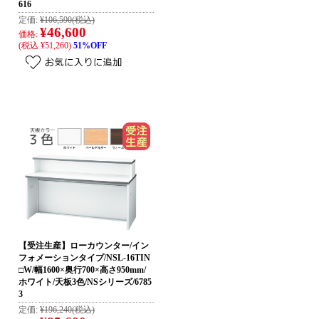
616
定価:
¥106,590
(税込)
¥46,600
価格:
(税込 ¥51,260)
51%OFF
【受注生産】ローカウンター/イン
フォメーションタイプ/NSL-16TIN
□W/幅1600×奥行700×高さ950mm/
ホワイト/天板3色/NSシリーズ/6785
3
定価:
¥196,240
(税込)