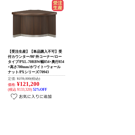
【受注生産】【単品購入不可】受
付カウンター/90°外コーナー/ロー
タイプ/PXL-70RBW幅854×奥行854
×高さ700mm/ホワイト×ウォール
ナット/PXシリーズ/70943
定価:
¥278,300
(税込)
¥121,200
価格:
(税込 ¥133,320)
52%OFF