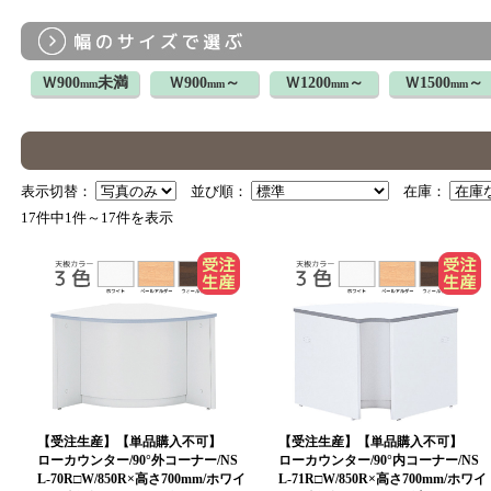
Ｗ900
未満
Ｗ900
～
Ｗ1200
～
Ｗ1500
～
mm
mm
mm
mm
表示切替：
並び順：
在庫：
17件中1件～17件を表示
【受注生産】【単品購入不可】
【受注生産】【単品購入不可】
ローカウンター/90°外コーナー/NS
ローカウンター/90°内コーナー/NS
L-70R□W/850R×高さ700mm/ホワイ
L-71R□W/850R×高さ700mm/ホワイ