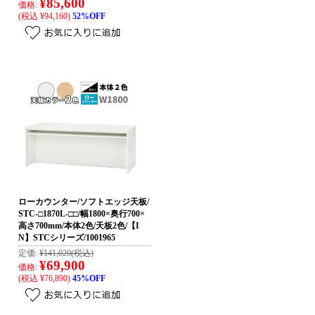
¥85,600
価格:
(税込 ¥94,160)
52%OFF
ローカウンター/ソフトエッジ天板/
STC-□1870L-□□/幅1800×奥行700×
高さ700mm/本体2色/天板2色/【I
N】STCシリーズ/1001965
定価:
¥141,020
(税込)
¥69,900
価格:
(税込 ¥76,890)
45%OFF