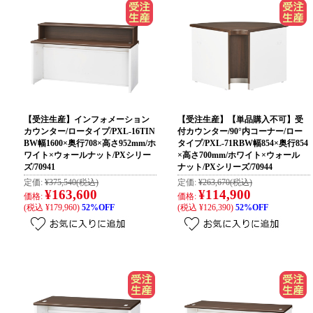
【受注生産】インフォメーション
【受注生産】【単品購入不可】受
カウンター/ロータイプ/PXL-16TIN
付カウンター/90°内コーナー/ロー
BW幅1600×奥行708×高さ952mm/ホ
タイプ/PXL-71RBW幅854×奥行854
ワイト×ウォールナット/PXシリー
×高さ700mm/ホワイト×ウォール
ズ/70941
ナット/PXシリーズ/70944
定価:
¥375,540
(税込)
定価:
¥263,670
(税込)
¥163,600
¥114,900
価格:
価格:
(税込 ¥179,960)
52%OFF
(税込 ¥126,390)
52%OFF