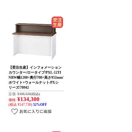
【受注生産】インフォメーション
カウンター/ロータイプ/PXL-12TI
NBW幅1200×奥行708×高さ952mm/
ホワイト×ウォールナット/PXシ
リーズ/70942
定価:
¥308,330
(税込)
¥134,300
価格:
(税込 ¥147,730)
52%OFF