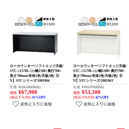
ローカウンター/ソフトエッジ天板/
ローカウンター/ソフトエッジ天板/
STC-□1570L-□□/幅1500×奥行700×
STC-□1270L-□□/幅1200×奥行700×
高さ700mm/本体2色/天板2色/【I
高さ700mm/本体2色/天板2色/【I
N】STCシリーズ/1001964
N】STCシリーズ/1001963
定価:
¥128,260
(税込)
定価:
¥103,070
(税込)
¥67,900
¥53,500
価格:
価格:
(税込 ¥74,690)
41%OFF
(税込 ¥58,850)
42%OFF