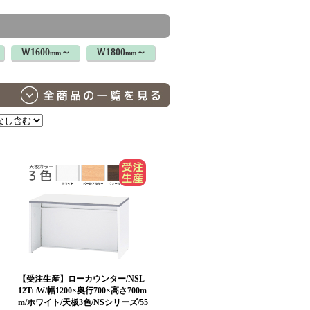
Ｗ1600
～
Ｗ1800
～
mm
mm
【受注生産】ローカウンター/NSL-
12T□W/幅1200×奥行700×高さ700m
m/ホワイト/天板3色/NSシリーズ/55