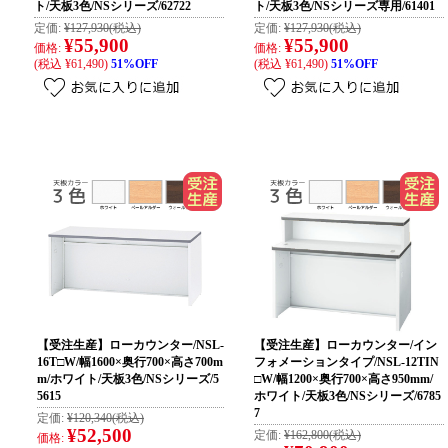
ト/天板3色/NSシリーズ/62722
ト/天板3色/NSシリーズ専用/61401
定価:
¥127,930
(税込)
定価:
¥127,930
(税込)
¥55,900
¥55,900
価格:
価格:
(税込 ¥61,490)
51%OFF
(税込 ¥61,490)
51%OFF
【受注生産】ローカウンター/NSL-
【受注生産】ローカウンター/イン
16T□W/幅1600×奥行700×高さ700m
フォメーションタイプ/NSL-12TIN
m/ホワイト/天板3色/NSシリーズ/5
□W/幅1200×奥行700×高さ950mm/
5615
ホワイト/天板3色/NSシリーズ/6785
7
定価:
¥120,340
(税込)
¥52,500
定価:
¥162,800
(税込)
価格: