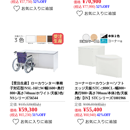
¥70,900
(税込 ¥57,750)
52%OFF
価格:
(税込 ¥77,990)
52%OFF
【受注生産】ローカウンター/車椅
コーナーローカウンター/ソフト
子対応型/NSL-16F□W/幅1600×奥行
エッジ天板/STC-□800CL-/幅800×
800×高さ740mm/ホワイト/天板3色/
奥行800×高さ700mm/本体2色/天板
NSシリーズ/56544
2色/【IN】STCシリーズ/1001966
定価:
¥135,520
(税込)
定価:
¥106,810
(税込)
¥59,300
¥55,400
価格:
価格:
(税込 ¥65,230)
51%OFF
(税込 ¥60,940)
42%OFF