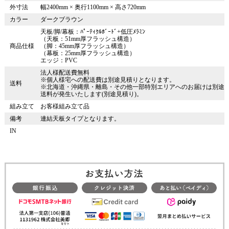
外寸法
幅2400mm × 奥行1100mm × 高さ720mm
カラー
ダークブラウン
天板/脚/幕板：ﾊﾟｰﾃｨｸﾙﾎﾞｰﾄﾞ+低圧ﾒﾗﾐﾝ
（天板：51mm厚フラッシュ構造）
商品仕様
（脚：45mm厚フラッシュ構造）
（幕板：25mm厚フラッシュ構造）
エッジ：PVC
法人様配送費無料
※個人様宅への配送費は別途見積りとなります。
送料
※北海道・沖縄県・離島・その他一部特別エリアへのお届けは別途
送料が発生いたします(別途見積り)。
組み立て
お客様組み立て品
備考
連結天板タイプとなります。
IN