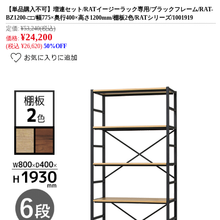
【単品購入不可】増連セット/RATイージーラック専用/ブラックフレーム/RAT-
BZ1200-□□/幅775×奥行400×高さ1200mm/棚板2色/RATシリーズ/1001919
定価:
¥53,240
(税込)
¥24,200
価格:
(税込 ¥26,620)
50%OFF