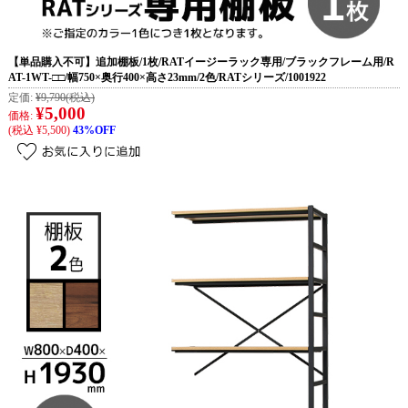
【単品購入不可】追加棚板/1枚/RATイージーラック専用/ブラックフレーム用/R
AT-1WT-□□/幅750×奥行400×高さ23mm/2色/RATシリーズ/1001922
定価:
¥9,790
(税込)
¥5,000
価格:
(税込 ¥5,500)
43%OFF