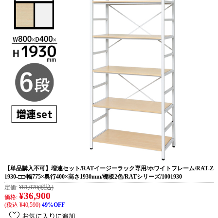
【単品購入不可】増連セット/RATイージーラック専用/ホワイトフレーム/RAT-Z
1930-□□/幅775×奥行400×高さ1930mm/棚板2色/RATシリーズ/1001930
定価:
¥81,070
(税込)
¥36,900
価格:
(税込 ¥40,590)
49%OFF