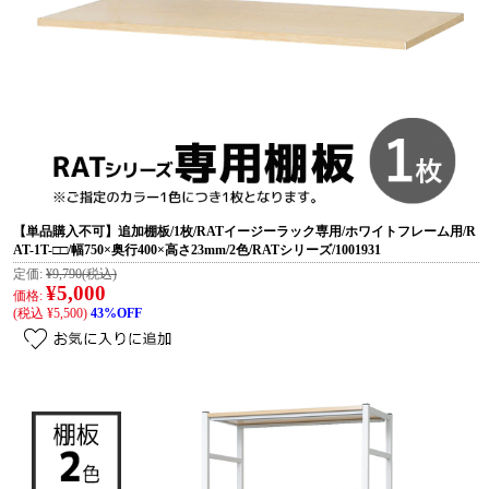
【単品購入不可】追加棚板/1枚/RATイージーラック専用/ホワイトフレーム用/R
AT-1T-□□/幅750×奥行400×高さ23mm/2色/RATシリーズ/1001931
定価:
¥9,790
(税込)
¥5,000
価格:
(税込 ¥5,500)
43%OFF