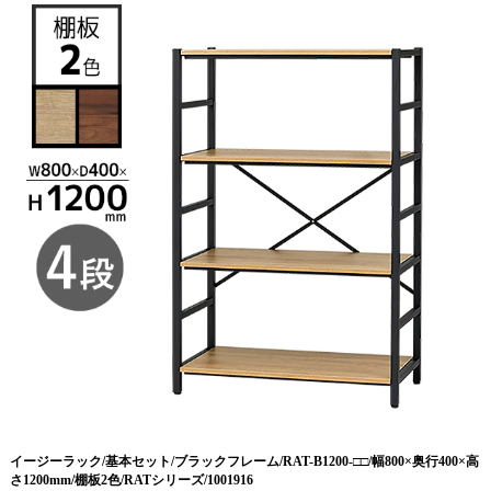
イージーラック/基本セット/ブラックフレーム/RAT-B1200-□□/幅800×奥行400×高
さ1200mm/棚板2色/RATシリーズ/1001916