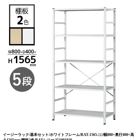
イージーラック/基本セット/ホワイトフレーム/RAT-1565-□□/幅800×奥行400×高