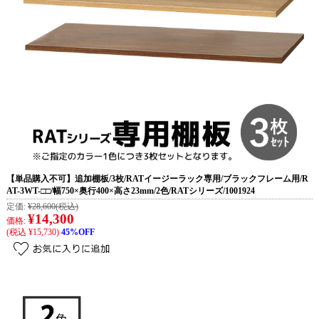
【単品購入不可】追加棚板/3枚/RATイージーラック専用/ブラックフレーム用/R
AT-3WT-□□/幅750×奥行400×高さ23mm/2色/RATシリーズ/1001924
定価:
¥28,600
(税込)
¥14,300
価格:
(税込 ¥15,730)
45%OFF