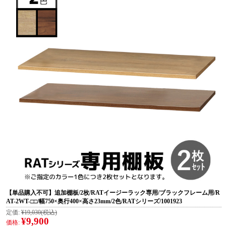
【単品購入不可】追加棚板/2枚/RATイージーラック専用/ブラックフレーム用/R
AT-2WT-□□/幅750×奥行400×高さ23mm/2色/RATシリーズ/1001923
定価:
¥19,030
(税込)
¥9,900
価格: