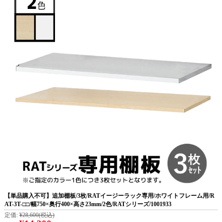
【単品購入不可】追加棚板/3枚/RATイージーラック専用/ホワイトフレーム用/R
AT-3T-□□/幅750×奥行400×高さ23mm/2色/RATシリーズ/1001933
定価:
¥28,600
(税込)