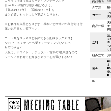
こちらは増連可能なミーティングテーブルを
商品番号
10
計2400mmの幅でお使い頂けるよう、
外寸法
幅2
【基本set：1台】+【増連set：1台】を
フ
まとめ買いセットにした商品となります。
カラー
天
天板
※お客様組立品となります。基本setと増連setの取付方は付
商品仕様
エ
属の説明書をご覧下さい。
脚
法
コード類をスッキリと収納できる配線ボックス付き
※
送料
※
なので、PCを使った作業やミーティングなどにも
へ
対応できます！
り
天板は、ホワイト・ナチュラル・古木の3色展開なので
組み立て
お
シーンに合わせてお好きなカラーをお選び下さい！
■
ま
備考
■
※
■
IN