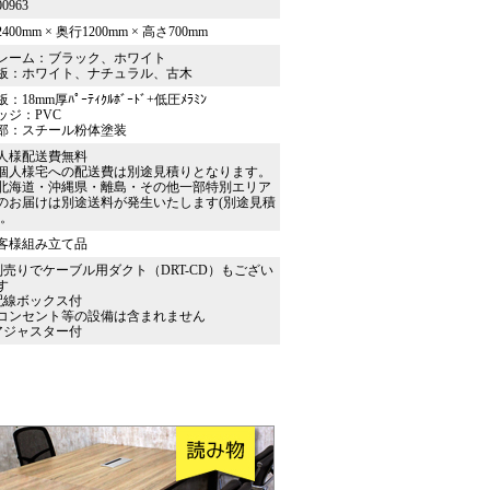
00963
400mm × 奥行1200mm × 高さ700mm
レーム：ブラック、ホワイト
板：ホワイト、ナチュラル、古木
：18mm厚ﾊﾟｰﾃｨｸﾙﾎﾞｰﾄﾞ+低圧ﾒﾗﾐﾝ
ッジ：PVC
部：スチール粉体塗装
人様配送費無料
個人様宅への配送費は別途見積りとなります。
北海道・沖縄県・離島・その他一部特別エリア
のお届けは別途送料が発生いたします(別途見積
)。
客様組み立て品
別売りでケーブル用ダクト（DRT-CD）もござい
す
配線ボックス付
コンセント等の設備は含まれません
アジャスター付