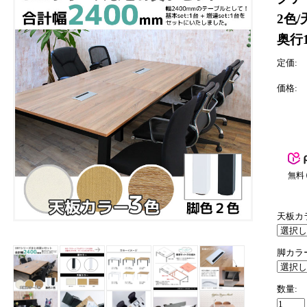
2色/
奥行1
定価:
価格:
無料
天板カ
脚カラ
数量: