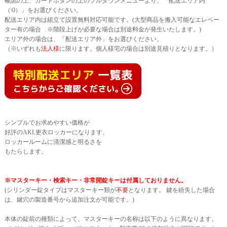
確認の上、カートボタンの上のプルダウンメニューより、「配送エリア内
（\0）」をお選びください。
配送エリア内は組立て設置無料対応可能です。(大型商品を搬入可能なエレベー
ター有の場合 ※階段上げが必要な場合は別途料金が発生いたします。)
エリア外の場合は、「配送エリア外」をお選びください。
（※いずれも
法人様
に限ります。個人様宅の場合は別途見積りとなります。）
シンプルでお求めやすい価格が
好評のAKL更衣ロッカーになります。
ロッカールームに清潔感と明るさを
もたらします。
※マスターキー・検索キー・非常開錠キーは付属しておりません。
(シリンダー錠タイプはマスターキー類が
不要
となります。 鍵を紛失した場合
は、鍵穴の製造番号から追加注文が可能です。)
本体の錠前の種類によって、マスターキーの名称は以下のように異なります。