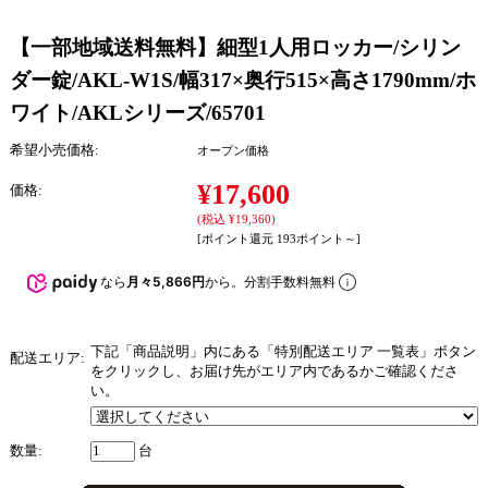
【一部地域送料無料】細型1人用ロッカー/シリン
ダー錠/AKL-W1S/幅317×奥行515×高さ1790mm/ホ
ワイト/AKLシリーズ/65701
希望小売価格:
オープン価格
¥17,600
価格:
(税込 ¥19,360)
[ポイント還元 193ポイント～]
なら
月々5,866円
から。分割手数料無料
下記「商品説明」内にある「特別配送エリア 一覧表」ボタン
配送エリア:
をクリックし、お届け先がエリア内であるかご確認くださ
い。
数量:
台