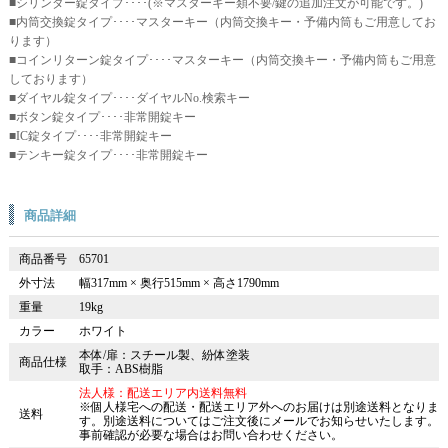
■シリンダー錠タイプ････(※マスターキー類不要/鍵の追加注文が可能です。)
■内筒交換錠タイプ････マスターキー（内筒交換キー・予備内筒もご用意してお
ります）
■コインリターン錠タイプ････マスターキー（内筒交換キー・予備内筒もご用意
しております）
■ダイヤル錠タイプ････ダイヤルNo.検索キー
■ボタン錠タイプ････非常開錠キー
■IC錠タイプ････非常開錠キー
■テンキー錠タイプ････非常開錠キー
商品詳細
商品番号
65701
外寸法
幅317mm × 奥行515mm × 高さ1790mm
重量
19kg
カラー
ホワイト
本体/扉：スチール製、紛体塗装
商品仕様
取手：ABS樹脂
法人様：配送エリア内送料無料
※個人様宅への配送・配送エリア外へのお届けは別途送料となりま
送料
す。別途送料についてはご注文後にメールでお知らせいたします。
事前確認が必要な場合はお問い合わせください。