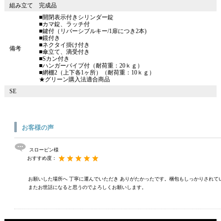
組み立て
完成品
■開閉表示付きシリンダー錠
■カマ錠、ラッチ付
■鍵付（リバーシブルキー/1扉につき2本)
■鏡付き
■ネクタイ掛け付き
備考
■傘立て、滴受付き
■Sカン付き
■ハンガーパイプ付（耐荷重：20ｋｇ）
■網棚2（上下各1ヶ所）（耐荷重：10ｋｇ）
★グリーン購入法適合商品
SE
お客様の声
スローピン様
おすすめ度：
お願いした場所へ 丁寧に運んでいただき ありがたかったです。梱包もしっかりされて
またお世話になると思うのでよろしくお願いします。