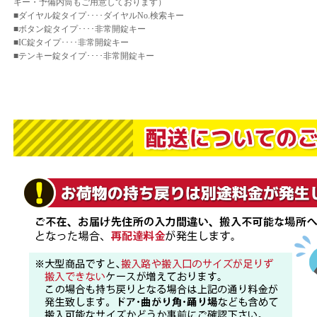
キー・予備内筒もご用意しております）
■ダイヤル錠タイプ････ダイヤルNo.検索キー
■ボタン錠タイプ････非常開錠キー
■IC錠タイプ････非常開錠キー
■テンキー錠タイプ････非常開錠キー