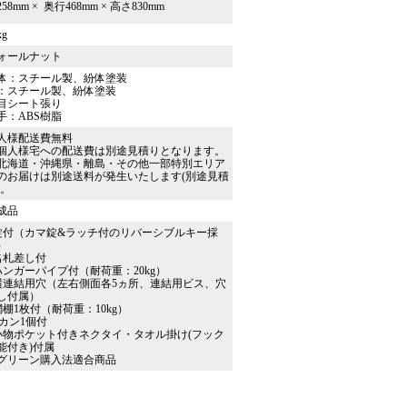
58mm × 奥行468mm × 高さ830mm
kg
ォールナット
体：スチール製、紛体塗装
：スチール製、紛体塗装
目シート張り
手：ABS樹脂
人様配送費無料
個人様宅への配送費は別途見積りとなります。
北海道・沖縄県・離島・その他一部特別エリア
のお届けは別途送料が発生いたします(別途見積
)。
成品
錠付（カマ錠&ラッチ付のリバーシブルキー採
）
名札差し付
ハンガーパイプ付（耐荷重：20kg）
横連結用穴（左右側面各5ヵ所、連結用ビス、穴
し付属）
網棚1枚付（耐荷重：10kg）
Sカン1個付
小物ポケット付きネクタイ・タオル掛け(フック
能付き)付属
グリーン購入法適合商品