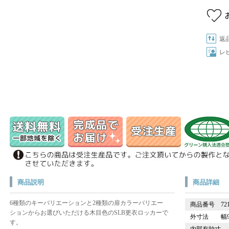
返
レ
商品説明
商品詳細
6種類のキーバリエーションと2種類の扉カラーバリエー
商品番号
72
ションからお選びいただける木目色のSLB更衣ロッカーで
外寸法
幅9
す。
内部有効寸