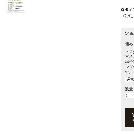
錠タイ
定価:
価格:
マス
マス
場合
ンダ
す。
数量: