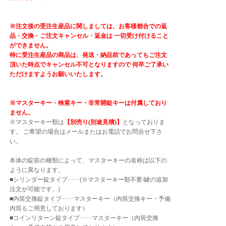
※注文後の受注生産品に関しましては、お客様都合での返
品・交換・ご注文キャンセル・返金は 一切受け付けること
ができません。
特に受注生産品の商品は、発送・納品前であってもご注文
頂いた時点でキャンセル不可となりますので 何卒ご了承い
ただけますようお願いいたします。
※マスターキー・検索キー・非常開錠キーは付属しており
ません。
※マスターキー類は
【別売り(別途見積)】
となっておりま
す。 ご希望の場合はメールまたはお電話でお問合せ下さ
い。
本体の錠前の種類によって、マスターキーの名称は以下の
ように異なります。
■シリンダー錠タイプ････(※マスターキー類不要/鍵の追加
注文が可能です。)
■内筒交換錠タイプ････マスターキー（内筒交換キー・予備
内筒もご用意しております）
■コインリターン錠タイプ････マスターキー（内筒交換