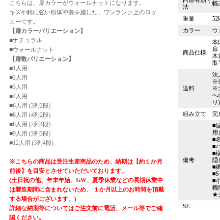
こちらは、扉カラーがウォールナットになります。
幅2
法
キズや錆に強い粉体塗装を施した、ワンランク上のロッ
重量
52
カーです。
カラー
ウ
【扉カラーバリエーション】
■ナチュラル
本
扉
■ウォールナット
商品仕様
木
【扉数バリエーション】
取
■1人用
法
■2人用
※
■3人用
送料
※
へ
■4人用
り
■6人用 (3列2段)
組み立て
完
■8人用 (4列2段)
■8人用 (2列4段)
■
用
■9人用 (3列3段)
■
■12人用 (3列4段)
■
■
備考
隠
※こちらの商品は受注生産商品のため、納期は【約１か月
■
前後】を目安とさせていただいております。
■
(土日祝の他、年末年始、GW、夏季休業などの長期休業中
■
機
は製造期間に含まれないため、 １か月以上のお時間を頂戴
★
する場合がございます。)
SE
詳細な納期等についてはご注文前に電話、メール等でご確
認ください。