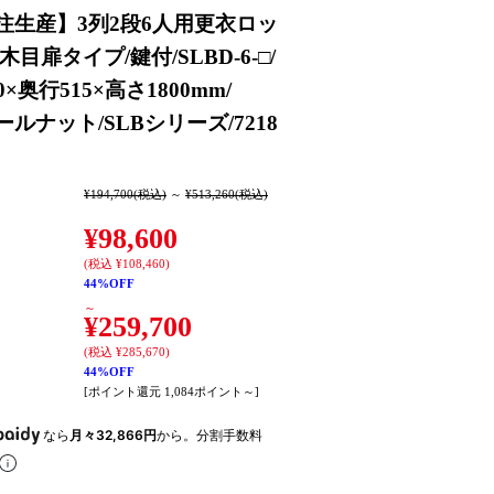
注生産】3列2段6人用更衣ロッ
木目扉タイプ/鍵付/SLBD-6-□/
0×奥行515×高さ1800mm/
ールナット/SLBシリーズ/7218
¥194,700
(税込)
～
¥513,260
(税込)
¥98,600
(税込 ¥108,460)
44%OFF
～
¥259,700
(税込 ¥285,670)
44%OFF
[ポイント還元 1,084ポイント～]
なら
月々32,866円
から。分割手数料