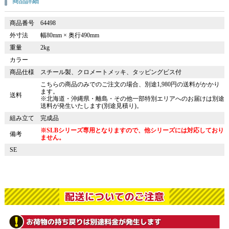
商品詳細
商品番号
64498
外寸法
幅80mm × 奥行490mm
重量
2kg
カラー
商品仕様
スチール製、クロメートメッキ、タッピングビス付
こちらの商品のみでのご注文の場合、別途1,980円の送料がかかり
ます。
送料
※北海道・沖縄県・離島・その他一部特別エリアへのお届けは別途
送料が発生いたします(別途見積り)。
組み立て
完成品
※SLBシリーズ専用となりますので、他シリーズには対応しており
備考
ません。
SE