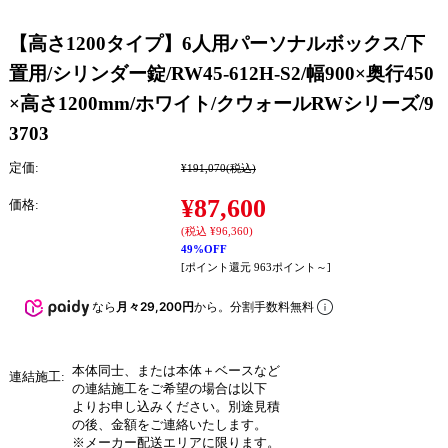
【高さ1200タイプ】6人用パーソナルボックス/下
置用/シリンダー錠/RW45-612H-S2/幅900×奥行450
×高さ1200mm/ホワイト/クウォールRWシリーズ/9
3703
定価:
¥191,070
(税込)
¥87,600
価格:
(税込 ¥96,360)
49%OFF
[ポイント還元 963ポイント～]
なら
月々29,200円
から。分割手数料無料
本体同士、または本体＋ベースなど
連結施工:
の連結施工をご希望の場合は以下
よりお申し込みください。別途見積
の後、金額をご連絡いたします。
※メーカー配送エリアに限ります。