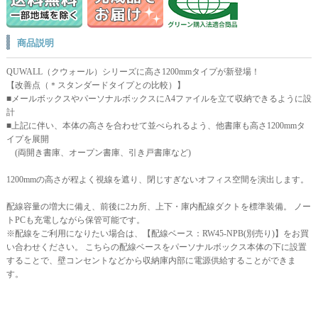
商品説明
QUWALL（クウォール）シリーズに高さ1200mmタイプが新登場！
【改善点（＊スタンダードタイプとの比較）】
■メールボックスやパーソナルボックスにA4ファイルを立て収納できるように設
計
■上記に伴い、本体の高さを合わせて並べられるよう、他書庫も高さ1200mmタ
イプを展開
(両開き書庫、オープン書庫、引き戸書庫など)
1200mmの高さが程よく視線を遮り、閉じすぎないオフィス空間を演出します。
配線容量の増大に備え、前後に2カ所、上下・庫内配線ダクトを標準装備。 ノー
トPCも充電しながら保管可能です。
※配線をご利用になりたい場合は、【配線ベース：RW45-NPB(別売り)】をお買
い合わせください。 こちらの配線ベースをパーソナルボックス本体の下に設置
することで、壁コンセントなどから収納庫内部に電源供給することができま
す。