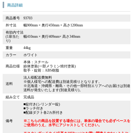
商品詳細
商品番号
93703
外寸法
幅900mm × 奥行450mm × 高さ1200mm
有効内寸法
(1扉当た
幅410mm × 奥行409mm× 高さ340mm
り)
重量
44kg
カラー
ホワイト
本体：スチール
商品仕様
紛体塗装(一部メラミン焼付塗装)
取手・錠前：ABS樹脂
法人様配送費無料
※個人様宅への配送費は別途見積りとなります。
送料
※北海道・沖縄県・離島・その他一部特別エリアへのお届けは別途
送料が発生いたします(別途見積り)。
組み立て
完成品
■錠付き(シリンダー錠)
■ラッチ付き
■配線ダクト各2カ所付き
備考
※こちらの商品を設置する場合には、単体の場合でも必ずベースを
ご使用のうえ、水平にアジャストしてください。