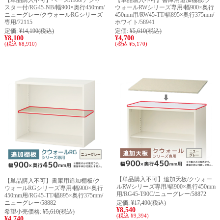
【単品購入不可】ベース/H60/アジャ
【単品購入不可】書庫用追加棚板/ク
スター付/RG45-NB/幅900×奥行450mm/
ウォールRWシリーズ専用/幅900×奥行
ニューグレー/クウォールRGシリーズ
450mm用/RW45-TT/幅895×奥行375mm/
専用/72115
ホワイト/58941
定価:
¥14,190
(税込)
定価:
¥5,610
(税込)
¥8,100
¥4,700
(税込 ¥8,910)
(税込 ¥5,170)
【単品購入不可】追加天板/クウォー
【単品購入不可】書庫用追加棚板/ク
ルRWシリーズ専用/幅900×奥行450mm
ウォールRGシリーズ専用/幅900×奥行
用/RG45-T90C/ニューグレー/58872
450mm用/RG45-TT/幅895×奥行375mm/
ニューグレー/58882
定価:
¥17,490
(税込)
¥8,540
希望小売価格:
¥5,610
(税込)
(税込 ¥9,394)
¥4,740