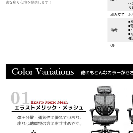
適な座り心地を提供します！
へ
り
組み立て
お
■
■
備考
■
■
4
OF