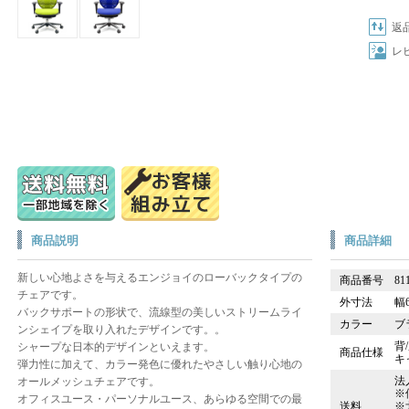
返
レ
商品説明
商品詳細
新しい心地よさを与えるエンジョイのローバックタイプの
商品番号
81
チェアです。
外寸法
幅6
バックサポートの形状で、流線型の美しいストリームライ
カラー
ブ
ンシェイプを取り入れたデザインです。。
背
シャープな日本的デザインといえます。
商品仕様
キ
弾力性に加えて、カラー発色に優れたやさしい触り心地の
法
オールメッシュチェアです。
※
オフィスユース・パーソナルユース、あらゆる空間での最
送料
※