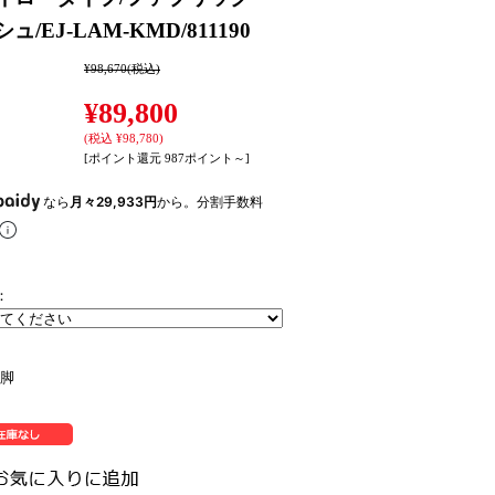
ュ/EJ-LAM-KMD/811190
¥98,670
(税込)
¥89,800
(税込 ¥98,780)
[ポイント還元 987ポイント～]
なら
月々29,933円
から。分割手数料
：
脚