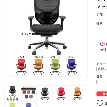
メッシ
定価:
価格:
無料
カラー
数量: