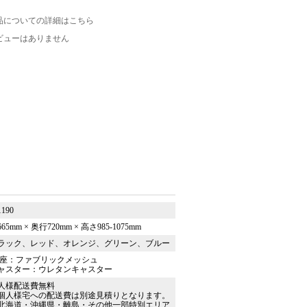
品についての詳細はこちら
ビューはありません
1190
65mm × 奥行720mm × 高さ985-1075mm
ラック、レッド、オレンジ、グリーン、ブルー
/座：ファブリックメッシュ
ャスター：ウレタンキャスター
人様配送費無料
個人様宅への配送費は別途見積りとなります。
北海道・沖縄県・離島・その他一部特別エリア