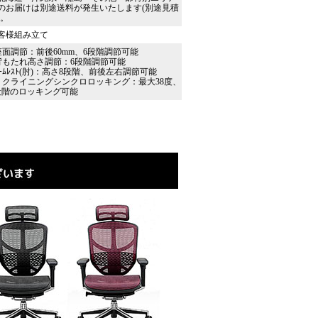
のお届けは別途送料が発生いたします(別途見積
)。
客様組み立て
座面調節：前後60mm、6段階調節可能
背もたれ高さ調節：6段階調節可能
ｱｰﾑﾚｽﾄ(肘)：高さ8段階、前後左右調節可能
リクライニングシンクロロッキング：最大38度、
段階のロッキング可能