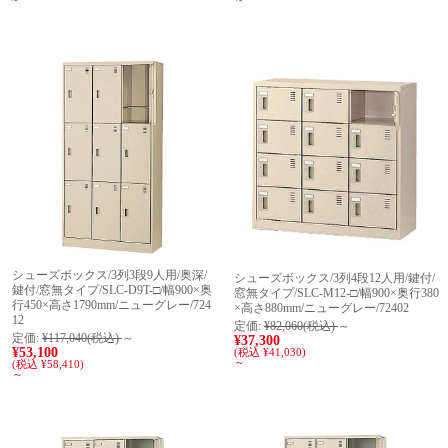
シューズボックス/3列3段9人用/奥深/
シューズボックス/3列4段12人用/鍵付/
鍵付/窓無タイプ/SLC-D9T-□/幅900×奥
窓無タイプ/SLC-M12-□/幅900×奥行380
行450×高さ1790mm/ニューグレー/724
×高さ880mm/ニューグレー/72402
12
定価:
¥82,060
(税込)
～
定価:
¥117,040
(税込)
～
¥37,300
¥53,100
(税込 ¥41,030)
～
(税込 ¥58,410)
～