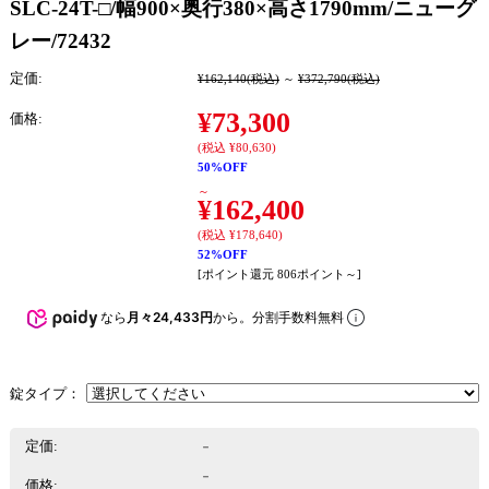
SLC-24T-□/幅900×奥行380×高さ1790mm/ニューグ
レー/72432
定価:
¥162,140
(税込)
～
¥372,790
(税込)
¥73,300
価格:
(税込 ¥80,630)
50%OFF
～
¥162,400
(税込 ¥178,640)
52%OFF
[ポイント還元 806ポイント～]
なら
月々24,433円
から。分割手数料無料
錠タイプ：
定価:
－
－
価格: