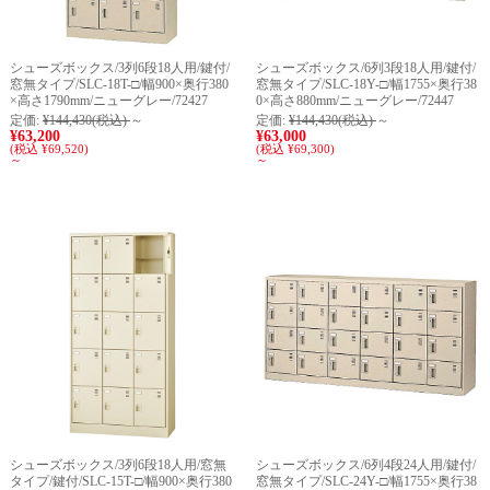
シューズボックス/3列6段18人用/鍵付/
シューズボックス/6列3段18人用/鍵付/
窓無タイプ/SLC-18T-□/幅900×奥行380
窓無タイプ/SLC-18Y-□/幅1755×奥行38
×高さ1790mm/ニューグレー/72427
0×高さ880mm/ニューグレー/72447
定価:
¥144,430
(税込)
～
定価:
¥144,430
(税込)
～
¥63,200
¥63,000
(税込 ¥69,520)
(税込 ¥69,300)
～
～
シューズボックス/3列6段18人用/窓無
シューズボックス/6列4段24人用/鍵付/
タイプ/鍵付/SLC-15T-□/幅900×奥行380
窓無タイプ/SLC-24Y-□/幅1755×奥行38