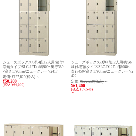
シューズボックス/3列4段12人用/鍵付/
シューズボックス/3列4段12人用/奥深/
窓無タイプ/SLC-12T-□/幅900×奥行380
鍵付/窓無タイプ/SLC-D12T-□/幅900×
×高さ1790mm/ニューグレー/72417
奥行450×高さ1790mm/ニューグレー/72
422
定価:
¥127,820
(税込)
～
¥58,200
定価:
¥136,510
(税込)
～
(税込 ¥64,020)
¥61,400
～
(税込 ¥67,540)
～