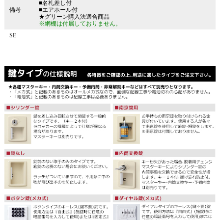
■名札差し付
備考
■エアホール付
★グリーン購入法適合商品
※網棚は付属しておりません。
SE