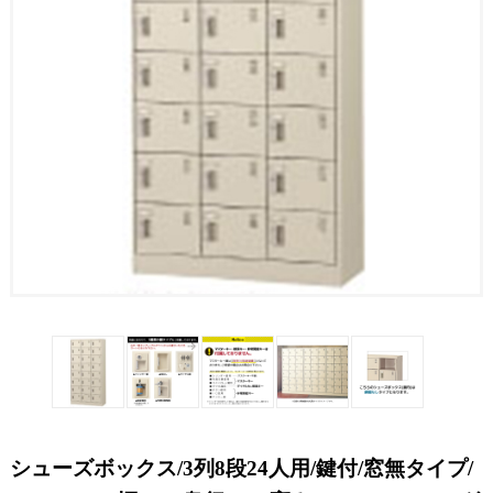
シューズボックス/3列8段24人用/鍵付/窓無タイプ/