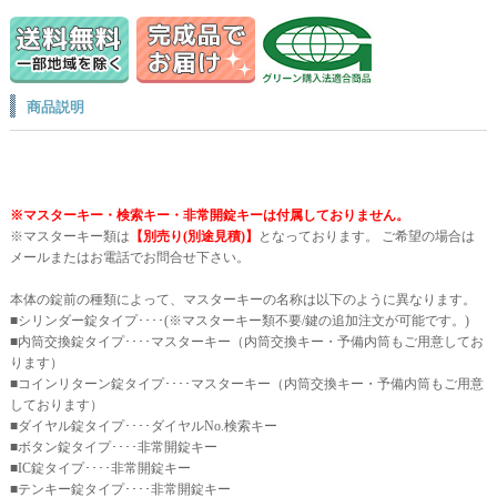
商品説明
※マスターキー・検索キー・非常開錠キーは付属しておりません。
※マスターキー類は
【別売り(別途見積)】
となっております。 ご希望の場合は
メールまたはお電話でお問合せ下さい。
本体の錠前の種類によって、マスターキーの名称は以下のように異なります。
■シリンダー錠タイプ････(※マスターキー類不要/鍵の追加注文が可能です。)
■内筒交換錠タイプ････マスターキー（内筒交換キー・予備内筒もご用意してお
ります）
■コインリターン錠タイプ････マスターキー（内筒交換キー・予備内筒もご用意
しております）
■ダイヤル錠タイプ････ダイヤルNo.検索キー
■ボタン錠タイプ････非常開錠キー
■IC錠タイプ････非常開錠キー
■テンキー錠タイプ････非常開錠キー