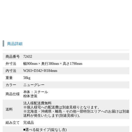
商品詳細
商品番号
72432
外寸法
幅900mm × 奥行380mm × 高さ1790mm
内寸法
W263×D342×H184mm
重量
58kg
カラー
ニューグレー
本体：スチール
商品仕様
粉体塗装
法人様配送費無料
※個人様宅への配送費は別途見積りとなります。
送料
※北海道・沖縄県・離島・その他一部特別エリアへのお届けは別途
送料が発生いたします(別途見積り)。
組み立て
完成品
■選べる錠タイプ(錠なし含)