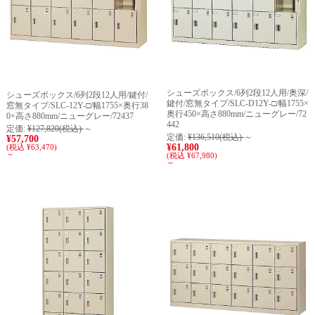
シューズボックス/6列2段12人用/奥深/
シューズボックス/6列2段12人用/鍵付/
鍵付/窓無タイプ/SLC-D12Y-□/幅1755×
窓無タイプ/SLC-12Y-□/幅1755×奥行38
奥行450×高さ880mm/ニューグレー/72
0×高さ880mm/ニューグレー/72437
442
定価:
¥127,820
(税込)
～
定価:
¥136,510
(税込)
～
¥57,700
¥61,800
(税込 ¥63,470)
～
(税込 ¥67,980)
～