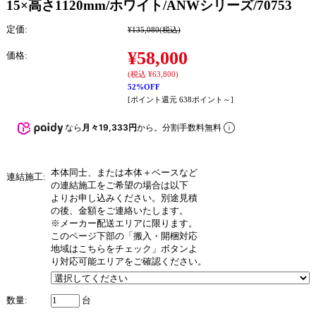
15×高さ1120mm/ホワイト/ANWシリーズ/70753
定価:
¥135,080
(税込)
¥58,000
価格:
(税込 ¥63,800)
52%OFF
[ポイント還元 638ポイント～]
なら
月々19,333円
から。分割手数料無料
本体同士、または本体＋ベースなど
連結施工:
の連結施工をご希望の場合は以下
よりお申し込みください。別途見積
の後、金額をご連絡いたします。
※メーカー配送エリアに限ります。
このページ下部の「搬入・開梱対応
地域はこちらをチェック」ボタンよ
り対応可能エリアをご確認ください。
数量:
台