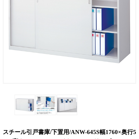
スチール引戸書庫/下置用/ANW-645S幅1760×奥行5