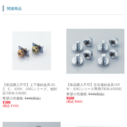
関連商品
【単品購入不可】上下連結金具/AL
【単品購入不可】左右連結金具/AN
Z、G、ANW、ANGシリーズ、他対
W・ANGシリーズ専用/TKM-6/50302
応/TKM-5/50301
希望小売価格:
¥440
(税込)
¥600
希望小売価格:
¥440
(税込)
(税込 ¥660)
¥300
(税込 ¥330)