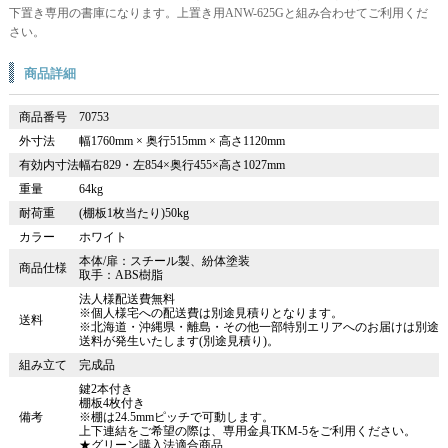
下置き専用の書庫になります。上置き用ANW-625Gと組み合わせてご利用くだ
さい。
商品詳細
商品番号
70753
外寸法
幅1760mm × 奥行515mm × 高さ1120mm
有効内寸法
幅右829・左854×奥行455×高さ1027mm
重量
64kg
耐荷重
(棚板1枚当たり)50kg
カラー
ホワイト
本体/扉：スチール製、紛体塗装
商品仕様
取手：ABS樹脂
法人様配送費無料
※個人様宅への配送費は別途見積りとなります。
送料
※北海道・沖縄県・離島・その他一部特別エリアへのお届けは別途
送料が発生いたします(別途見積り)。
組み立て
完成品
鍵2本付き
棚板4枚付き
備考
※棚は24.5mmピッチで可動します。
上下連結をご希望の際は、専用金具TKM-5をご利用ください。
★グリーン購入法適合商品