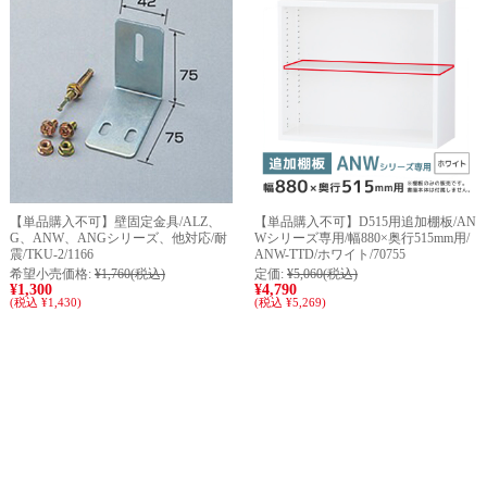
【単品購入不可】壁固定金具/ALZ、
【単品購入不可】D515用追加棚板/AN
G、ANW、ANGシリーズ、他対応/耐
Wシリーズ専用/幅880×奥行515mm用/
震/TKU-2/1166
ANW-TTD/ホワイト/70755
希望小売価格:
¥1,760
(税込)
定価:
¥5,060
(税込)
¥1,300
¥4,790
(税込 ¥1,430)
(税込 ¥5,269)