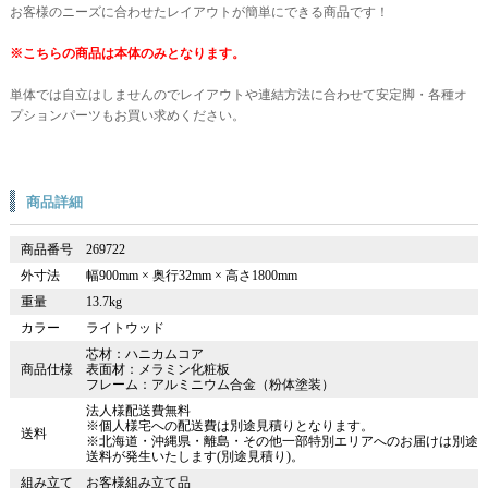
お客様のニーズに合わせたレイアウトが簡単にできる商品です！
※こちらの商品は本体のみとなります。
単体では自立はしませんのでレイアウトや連結方法に合わせて安定脚・各種オ
プションパーツもお買い求めください。
商品詳細
商品番号
269722
外寸法
幅900mm × 奥行32mm × 高さ1800mm
重量
13.7kg
カラー
ライトウッド
芯材：ハニカムコア
商品仕様
表面材：メラミン化粧板
フレーム：アルミニウム合金（粉体塗装）
法人様配送費無料
※個人様宅への配送費は別途見積りとなります。
送料
※北海道・沖縄県・離島・その他一部特別エリアへのお届けは別途
送料が発生いたします(別途見積り)。
組み立て
お客様組み立て品