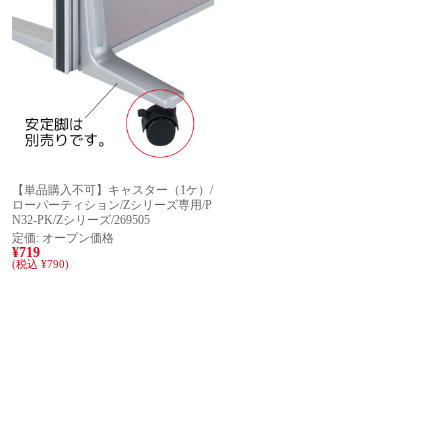
【単品購入不可】キャスター（1ケ）/
ローパーティション/Zシリーズ専用/P
N32-PK/Zシリーズ/269505
定価:
オープン価格
¥719
(税込 ¥790)