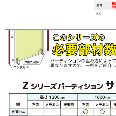
※
備考
対
KK