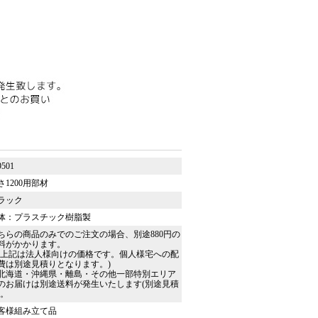
9501
さ1200用部材
ラック
体：プラスチック樹脂製
ちらの商品のみでのご注文の場合、別途880円の
料がかかります。
★上記は法人様向けの価格です。個人様宅への配
費は別途見積りとなります。)
北海道・沖縄県・離島・その他一部特別エリア
のお届けは別途送料が発生いたします(別途見積
)。
客様組み立て品