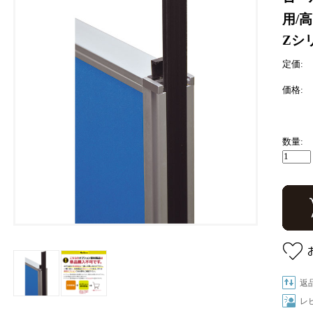
用/高
Zシリ
定価:
価格:
数量:
返
レ