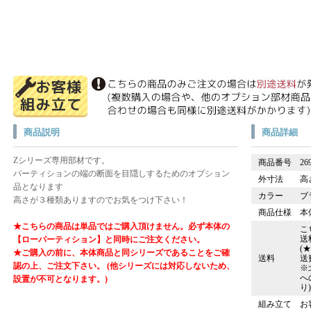
商品説明
商品詳細
Zシリーズ専用部材です。
商品番号
26
パーティションの端の断面を目隠しするためのオプション
外寸法
高
品となります
カラー
ブ
高さが３種類ありますのでお気をつけ下さい！
商品仕様
本
★こちらの商品は単品ではご購入頂けません。必ず本体の
こ
送
【ローパーティション】と同時にご注文ください。
(
★ご購入の前に、本体商品と同シリーズであることをご確
送料
送
認の上、ご注文下さい。 (他シリーズには対応しないため、
※
へ
設置が不可となります。)
り
組み立て
お