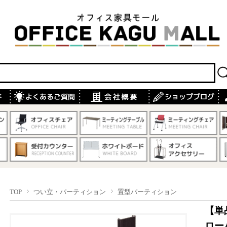
TOP
つい立・パーティション
置型パーティション
【単
ロー