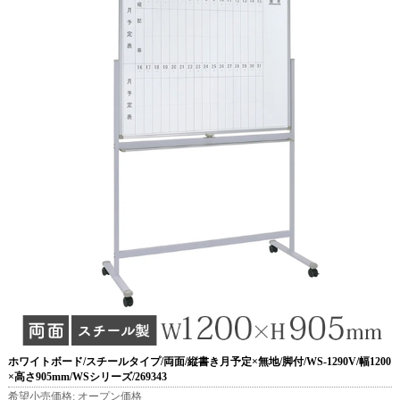
ホワイトボード/スチールタイプ/両面/縦書き月予定×無地/脚付/WS-1290V/幅1200
×高さ905mm/WSシリーズ/269343
希望小売価格:
オープン価格