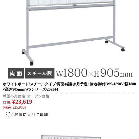
ホワイトボード/スチールタイプ/両面/縦書き月予定×無地/脚付/WS-1890V/幅1800
×高さ905mm/WSシリーズ/269344
希望小売価格:
オープン価格
¥23,619
価格:
(税込 ¥25,980)