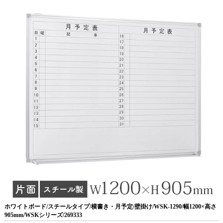
ホワイトボード/スチールタイプ/横書き・月予定/壁掛け/WSK-1290/幅1200×高さ
905mm/WSKシリーズ/269333