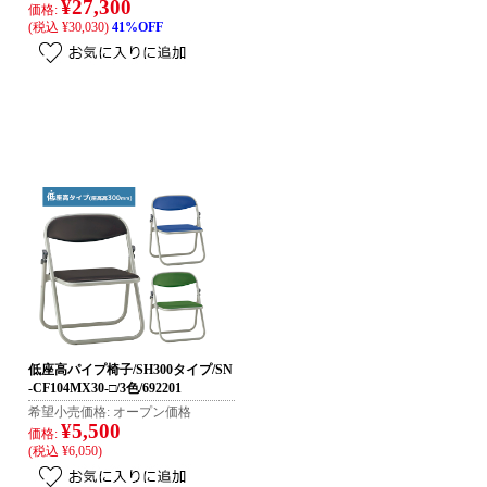
¥27,300
価格:
(税込 ¥30,030)
41%OFF
低座高パイプ椅子/SH300タイプ/SN
-CF104MX30-□/3色/692201
希望小売価格:
オープン価格
¥5,500
価格:
(税込 ¥6,050)