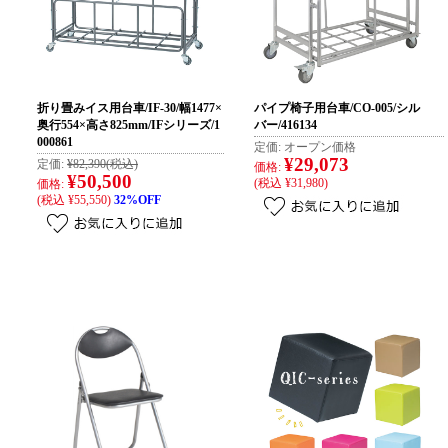
折り畳みイス用台車/IF-30/幅1477×
パイプ椅子用台車/CO-005/シル
奥行554×高さ825mm/IFシリーズ/1
バー/416134
000861
定価:
オープン価格
¥29,073
定価:
¥82,390
(税込)
価格:
¥50,500
(税込 ¥31,980)
価格:
(税込 ¥55,550)
32%OFF