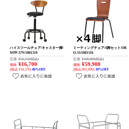
ハイスツールチェア/キャスター脚/
ミーティングチェア/4脚セット/OR
WPP-37N/1001319
O-33/1001316
定価:
¥34,210
(税込)
定価:
¥108,680
(税込)
¥16,700
¥59,900
価格:
価格:
(税込 ¥18,370)
46%OFF
(税込 ¥65,890)
39%OFF