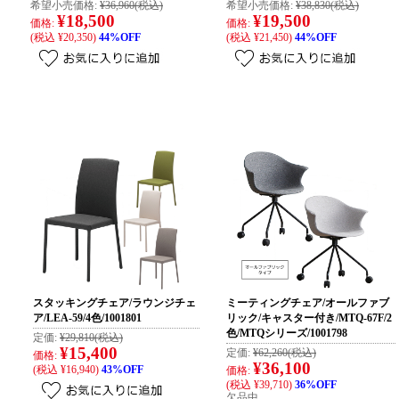
希望小売価格:
¥36,960
(税込)
希望小売価格:
¥38,830
(税込)
¥18,500
¥19,500
価格:
価格:
(税込 ¥20,350)
44%OFF
(税込 ¥21,450)
44%OFF
スタッキングチェア/ラウンジチェ
ミーティングチェア/オールファブ
ア/LEA-59/4色/1001801
リック/キャスター付き/MTQ-67F/2
色/MTQシリーズ/1001798
定価:
¥29,810
(税込)
¥15,400
定価:
¥62,260
(税込)
価格:
¥36,100
(税込 ¥16,940)
43%OFF
価格:
(税込 ¥39,710)
36%OFF
欠品中