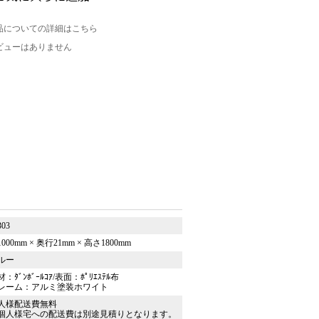
品についての詳細はこちら
ビューはありません
303
000mm × 奥行21mm × 高さ1800mm
ルー
：ﾀﾞﾝﾎﾞｰﾙｺｱ/表面：ﾎﾟﾘｴｽﾃﾙ布
レーム：アルミ塗装ホワイト
人様配送費無料
個人様宅への配送費は別途見積りとなります。