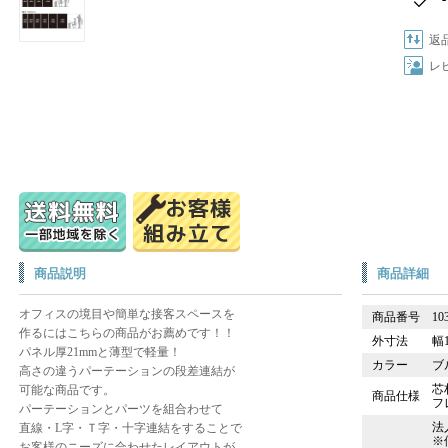
返
レ
商品説明
商品詳細
オフィスの境目や簡単な接客スペースを
商品番号
10
作るにはこちらの商品がお薦めです！！
外寸法
幅1
パネル厚21mmと薄型で軽量！
カラー
ブ
高さの違うパーテーションの段差連結が
芯材
可能な商品です。
商品仕様
フ
パーテーションとパーツを組合わせて
法
直線・L字・Ｔ字・十字連結をすることで
※
お客様のニーズに合わせたレイアウトが