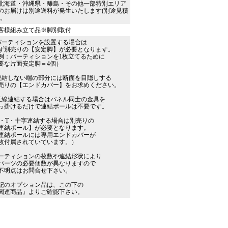
北海道・沖縄県・離島・その他一部特別エリア
のお届けは別途送料が発生いたします(別途見積
)。
客様組み立て品※脚別取付
パーティションを設置する場合は
ず別売りの【安定脚】が必要となります。
例：パーティションを1枚立てるために
要な片面安定脚＝4個）
連結しない端の部分には断面を目隠しする
売りの【エンドカバー】をお求めください。
直線連結する場合はパネル同士の金具を
っ掛けるだけで連結ポールは不要です。
L・T・十字連結する場合は別売りの
連結ポール】が必要となります。
連結ポールには専用エンドカバーが
枚付属されていています。）
ーティションの枚数や連結形状により
パーツの必要個数が異なりますので
不明点はお問合せ下さい。
記のオプション品は、この下の
関連商品』よりご確認下さい。