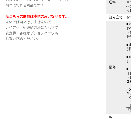
送料
※
簡単にできる商品です！
へ
り
※こちらの商品は本体のみとなります。
組み立て
お
単体では自立はしませんので
■
レイアウトや連結方法に合わせて
必
（
安定脚・各種オプションパーツも
必
お買い求めください。
■
別
■
引
備考
■
【
（
２
パ
各
ご
上
『
IN