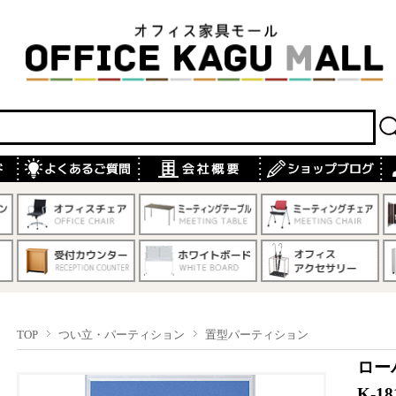
TOP
つい立・パーティション
置型パーティション
ロー
K-1