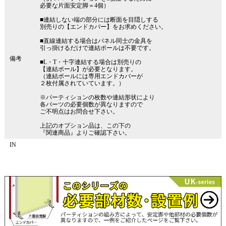
必要な片面安定脚＝4個）
■連結しない端の部分には断面を目隠しする
別売りの【エンドカバー】をお求めください。
■直線連結する場合はパネル同士の金具を
引っ掛けるだけで連結ポールは不要です。
備考
■L・T・十字連結する場合は別売りの
【連結ポール】が必要となります。
（連結ポールには専用エンドカバーが
２枚付属されていています。）
※パーティションの枚数や連結形状により
各パーツの必要個数が異なりますので
ご不明点はお問合せ下さい。
上記のオプション品は、この下の
『関連商品』よりご確認下さい。
IN