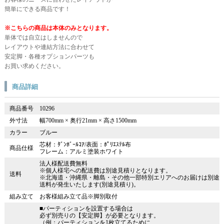
簡単にできる商品です！
※こちらの商品は本体のみとなります。
単体では自立はしませんので
レイアウトや連結方法に合わせて
安定脚・各種オプションパーツも
お買い求めください。
商品詳細
商品番号
10296
外寸法
幅700mm × 奥行21mm × 高さ1500mm
カラー
ブルー
芯材：ﾀﾞﾝﾎﾞｰﾙｺｱ/表面：ﾎﾟﾘｴｽﾃﾙ布
商品仕様
フレーム：アルミ塗装ホワイト
法人様配送費無料
※個人様宅への配送費は別途見積りとなります。
送料
※北海道・沖縄県・離島・その他一部特別エリアへのお届けは別途
送料が発生いたします(別途見積り)。
組み立て
お客様組み立て品※脚別取付
■パーティションを設置する場合は
必ず別売りの【安定脚】が必要となります。
（例：パーティションを1枚立てるために