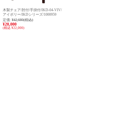
木製チェア/肘付/手掛付/IKD-04-VIV/
アイボリー/IKDシリーズ/1000959
定価:
¥42,680
(税込)
¥20,000
(税込 ¥22,000)