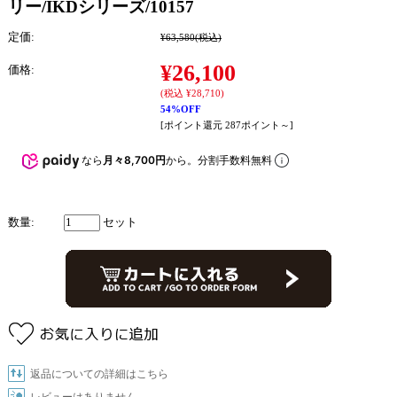
リー/IKDシリーズ/10157
定価:
¥63,580
(税込)
¥26,100
価格:
(税込 ¥28,710)
54%OFF
[ポイント還元 287ポイント～]
なら
月々8,700円
から。分割手数料無料
数量:
セット
返品についての詳細はこちら
レビューはありません