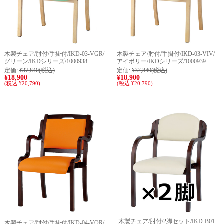
木製チェア/肘付/手掛付/IKD-03-VGR/
木製チェア/肘付/手掛付/IKD-03-VIV/
グリーン/IKDシリーズ/1000938
アイボリー/IKDシリーズ/1000939
定価:
¥37,840
(税込)
定価:
¥37,840
(税込)
¥18,900
¥18,900
(税込 ¥20,790)
(税込 ¥20,790)
木製チェア/肘付/2脚セット/IKD-B01-
木製チェア/肘付/手掛付/IKD-04-VOR/