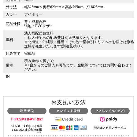
外寸法
幅525mm × 奥行620mm × 高さ795mm（SH425mm）
カラー
アイボリー
背：成型合板
商品仕様
張地：PVCレザー
法人様配送費無料
※個人様宅への配送費は別途見積りとなります。
送料
※北海道・沖縄県・離島・その他一部特別エリアへのお届けは別途
送料が発生いたします(別途見積り)。
組み立て
完成品
積み重ね４脚まで
備考
※1台からのご購入も可能です。金額等についてはお問い合わせく
ださい。
IN