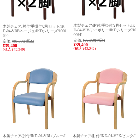
木製チェア/肘付/手掛付/2脚セット/IK
木製チェア/肘付/手掛付/2脚セット/IK
D-04-VIV/アイボリー/IKDシリーズ/10
D-04-VBE/ベージュ/IKDシリーズ/1000
00641
640
定価:
¥85,360
(税込)
定価:
¥85,360
(税込)
¥39,400
¥39,400
(税込 ¥43,340)
(税込 ¥43,340)
木製チェア/肘付/IKD-01-VBL/ブルー/I
木製チェア/肘付/IKD-01-VPK/ピンク/I