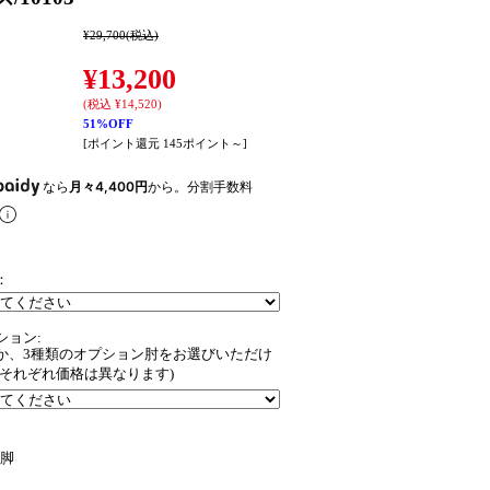
¥29,700
(税込)
¥13,200
(税込 ¥14,520)
51%OFF
[ポイント還元 145ポイント～]
なら
月々4,400円
から。分割手数料
：
ション:
か、3種類のオプション肘をお選びいただけ
(それぞれ価格は異なります)
脚