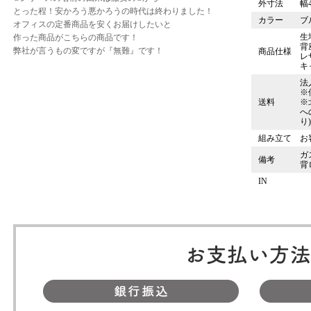
外寸法
幅4
とった程！安かろう悪かろうの時代は終わりました！
カラー
ブ
オフィスの定番商品を安くお届けしたいと
生
作った商品がこちらの商品です！
背
弊社が言うもの変ですが『無難』です！
商品仕様
レ
キ
法
※
送料
※
へ
り
組み立て
お
ガ
備考
背
IN