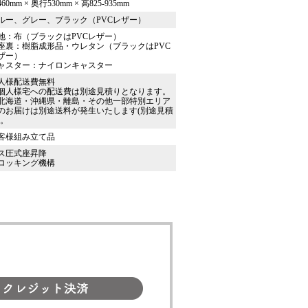
60mm × 奥行530mm × 高825-935mm
ルー、グレー、ブラック（PVCレザー）
地：布（ブラックはPVCレザー）
座裏：樹脂成形品・ウレタン（ブラックはPVC
ザー）
ャスター：ナイロンキャスター
人様配送費無料
個人様宅への配送費は別途見積りとなります。
北海道・沖縄県・離島・その他一部特別エリア
のお届けは別途送料が発生いたします(別途見積
)。
客様組み立て品
ス圧式座昇降
ロッキング機構