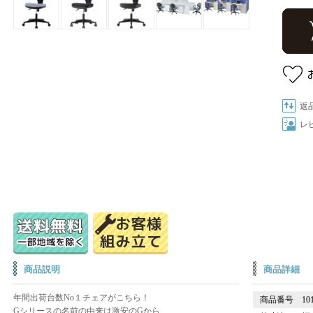
返
レ
商品説明
商品詳細
年間出荷台数No１チェアがこちら！
商品番号
10
Gシリースの名前の由来は激安のGから