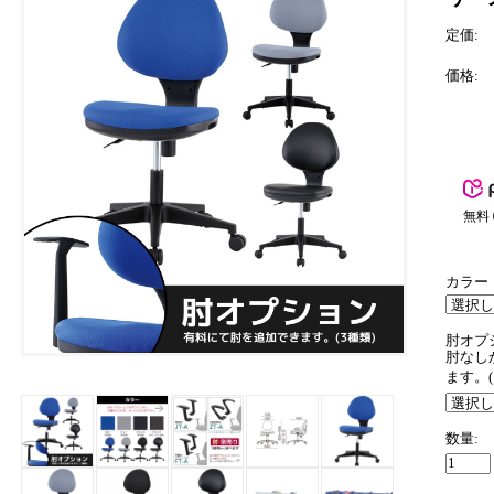
定価:
価格:
無料
カラー
肘オプ
肘なし
ます。
数量: