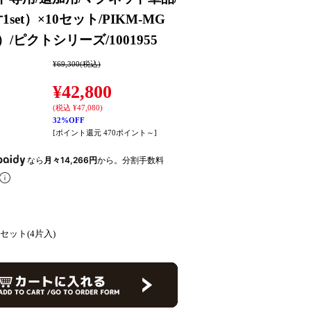
1set）×10セット/PIKM-MG
）/ピクトシリーズ/1001955
¥69,300
(税込)
¥42,800
(税込 ¥47,080)
32%OFF
[ポイント還元 470ポイント～]
なら
月々14,266円
から。分割手数料
セット(4片入)