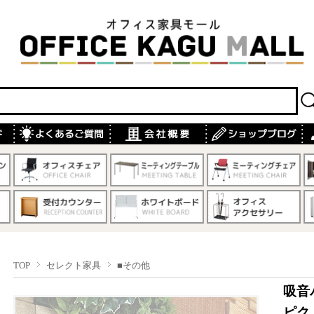
TOP
セレクト家具
■その他
吸音
ピク