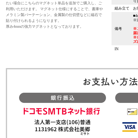
り
たい場合にこちらのマグネット単品を追加でご購入し、ご
組み立て
お
利用いただけます。 マグネット仕様にすることで、書庫や
メラミン製パーテーション、金属製の仕切壁などに磁石で
■
※
貼り付けられるようになります。
厚み4mmの強力マグネットとなっております。
備考
※
届
※
ズ
IN