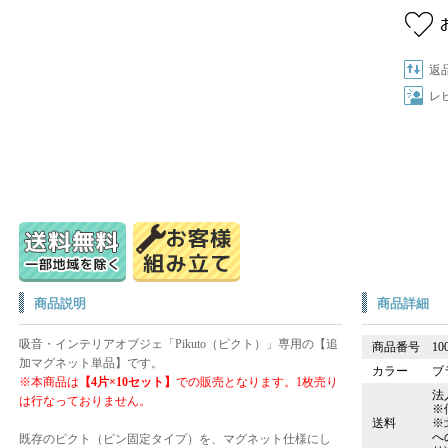
返
レ
商品説明
商品詳細
吸音・インテリアオブジェ「Pikuto（ピクト）」専用の【追
商品番号
10
加マグネット単品】です。
カラー
ブ
※本商品は
【4片×10セット】
での販売となります。1枚売り
法
は行なっておりません。
※
送料
※
へ
既存のピクト（ピン固定タイプ）を、マグネット仕様にし