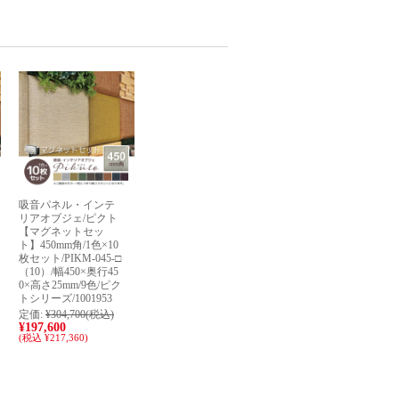
吸音パネル・インテ
リアオブジェ/ピクト
【マグネットセッ
ト】450mm角/1色×10
枚セット/PIKM-045-□
（10）/幅450×奥行45
0×高さ25mm/9色/ピク
トシリーズ/1001953
定価:
¥304,700
(税込)
¥197,600
(税込 ¥217,360)