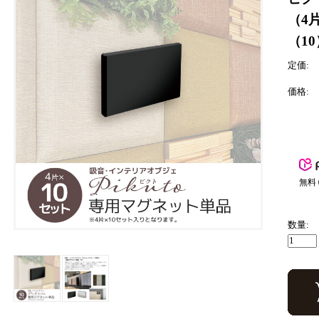
（4片
（10
定価:
価格:
無料
数量: