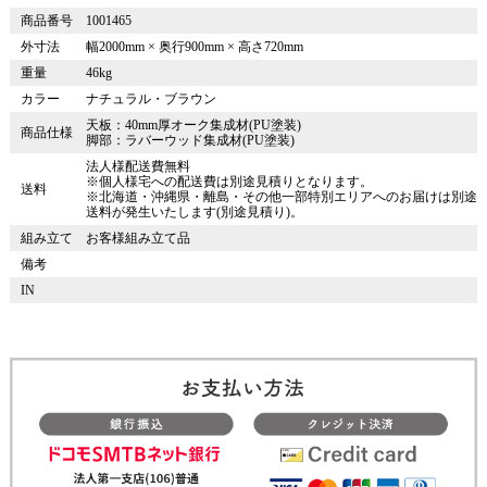
商品番号
1001465
外寸法
幅2000mm × 奥行900mm × 高さ720mm
重量
46kg
カラー
ナチュラル・ブラウン
天板：40mm厚オーク集成材(PU塗装)
商品仕様
脚部：ラバーウッド集成材(PU塗装)
法人様配送費無料
※個人様宅への配送費は別途見積りとなります。
送料
※北海道・沖縄県・離島・その他一部特別エリアへのお届けは別途
送料が発生いたします(別途見積り)。
組み立て
お客様組み立て品
備考
IN