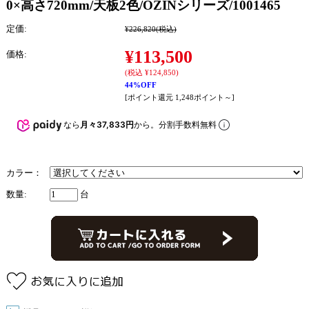
0×高さ720mm/天板2色/OZINシリーズ/1001465
定価:
¥226,820
(税込)
¥113,500
価格:
(税込 ¥124,850)
44%OFF
[ポイント還元 1,248ポイント～]
なら
月々37,833円
から。分割手数料無料
カラー：
数量:
台