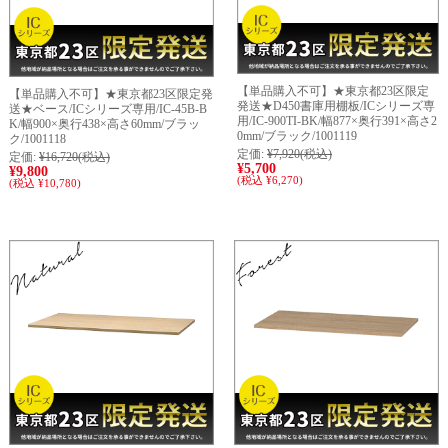
【単品購入不可】★東京都23区限定
【単品購入不可】★東京都23区限定発
発送★D450書庫用棚板/ICシリーズ専
送★ベース/ICシリーズ専用/IC-45B-B
用/IC-900TI-BK/幅877×奥行391×高さ2
K/幅900×奥行438×高さ60mm/ブラッ
0mm/ブラック/1001119
ク/1001118
定価:
¥7,920
(税込)
定価:
¥16,720
(税込)
¥5,700
¥9,800
(税込 ¥6,270)
(税込 ¥10,780)