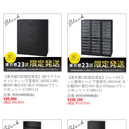
【東京都23区限定発送】3段ラテラル
【東京都23区限定発送】トレーA4コ
キャビネット/下置用/IC-0910L3-BK/
ンビ整理ケース/下置用/IC-0910A4C-B
幅900×奥行450×高さ1050mm/ブラッ
K/幅900×奥行450×高さ1050mm/ブラッ
ク/ICシリーズ/1001114
ク/ICシリーズ/1001115
定価:
¥165,000
(税込)
定価:
¥215,050
(税込)
¥88,000
¥108,200
(税込 ¥96,800)
(税込 ¥119,020)