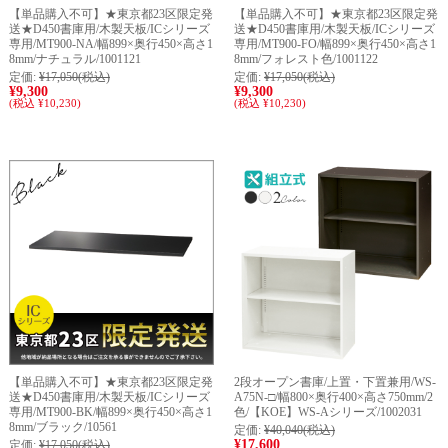
【単品購入不可】★東京都23区限定発
【単品購入不可】★東京都23区限定発
送★D450書庫用/木製天板/ICシリーズ
送★D450書庫用/木製天板/ICシリーズ
専用/MT900-NA/幅899×奥行450×高さ1
専用/MT900-FO/幅899×奥行450×高さ1
8mm/ナチュラル/1001121
8mm/フォレスト色/1001122
定価:
¥17,050
(税込)
定価:
¥17,050
(税込)
¥9,300
¥9,300
(税込 ¥10,230)
(税込 ¥10,230)
【単品購入不可】★東京都23区限定発
2段オープン書庫/上置・下置兼用/WS-
送★D450書庫用/木製天板/ICシリーズ
A75N-□/幅800×奥行400×高さ750mm/2
専用/MT900-BK/幅899×奥行450×高さ1
色/【KOE】WS-Aシリーズ/1002031
8mm/ブラック/10561
定価:
¥40,040
(税込)
¥17,600
定価:
¥17,050
(税込)