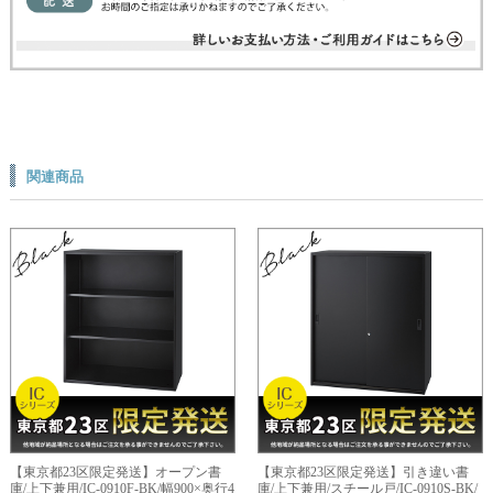
関連商品
【東京都23区限定発送】オープン書
【東京都23区限定発送】引き違い書
庫/上下兼用/IC-0910F-BK/幅900×奥行4
庫/上下兼用/スチール戸/IC-0910S-BK/