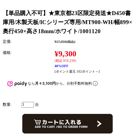
【単品購入不可】★東京都23区限定発送★D450書
庫用/木製天板/ICシリーズ専用/MT900-WH/幅899×
奥行450×高さ18mm/ホワイト/1001120
定価:
¥17,050
(税込)
¥9,300
価格:
(税込 ¥10,230)
40%OFF
[ポイント還元 102ポイント～]
なら
月々3,100円
から。分割手数料無料
数量:
台