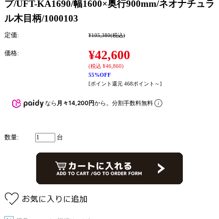
プ/UFT-KA1690/幅1600×奥行900mm/ネオナチュラ
ル木目柄/1000103
定価:
¥105,380
(税込)
¥42,600
価格:
(税込 ¥46,860)
55%OFF
[ポイント還元 468ポイント～]
なら
月々14,200円
から。分割手数料無料
数量:
台