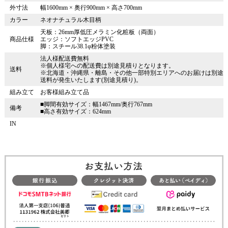
外寸法
幅1600mm × 奥行900mm × 高さ700mm
カラー
ネオナチュラル木目柄
天板：26mm厚低圧メラミン化粧板（両面）
商品仕様
エッジ：ソフトエッジPVC
脚：スチール38.1φ粉体塗装
法人様配送費無料
※個人様宅への配送費は別途見積りとなります。
送料
※北海道・沖縄県・離島・その他一部特別エリアへのお届けは別途
送料が発生いたします(別途見積り)。
組み立て
お客様組み立て品
■脚間有効サイズ：幅1467mm/奥行767mm
備考
■高さ有効サイズ：624mm
IN